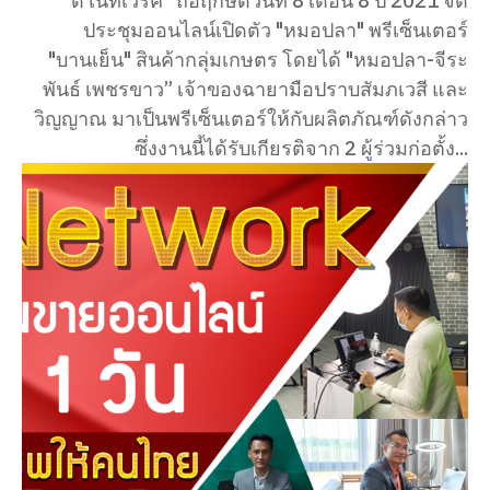
“ดี เน็ทเวิร์ค” ถือฤกษ์ดีวันที่ 8 เดือน 8 ปี 2021 จัด
ประชุมออนไลน์เปิดตัว​ "หมอปลา" พรี​เซ็นเตอร์​
"บานเย็น" สินค้ากลุ่มเกษตร โดยได้ "หมอปลา-จีระ
พันธ์ เพชรขาว” เจ้าของฉายามือปราบสัมภเวสี และ
วิญญาณ มาเป็นพรีเซ็นเตอร์ให้กับผลิตภัณฑ์ดังกล่าว
ซึ่งงานนี้ได้รับเกียรติจาก 2 ผู้ร่วมก่อตั้ง...