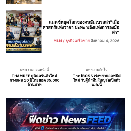
แมตช์หยุดโลกของคนอัมเบรลล่า”เมื่อ
ศาสตร์แห่งวาจา ปะทะ พลังแห่งการลงมือ
ทำ”
MLM / ธุรกิจเครือข่าย
สิงหาคม 4, 2026
บทความก่อนหน้านี้
บทความถัดไป
THAMDEE ยูนิคอร์นตัวใหม่
The iBOSS เร่งขยายออฟฟิศ
กางแผน 10 ปีโกยยอด 35,000
ใหม่ รับผู้นำทีมใหญ่จ่อเปิดตัว
ล้านบาท
พ.ค.นี้