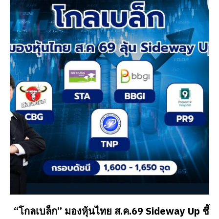
“โกลเบล็ก” มองหุ้นไทย ส.ค.69 Sideway Up ชี้