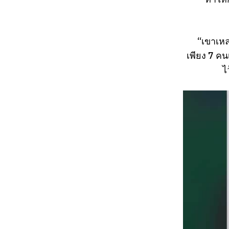
“เขาเหล่
เพียง 7 คน
ไ