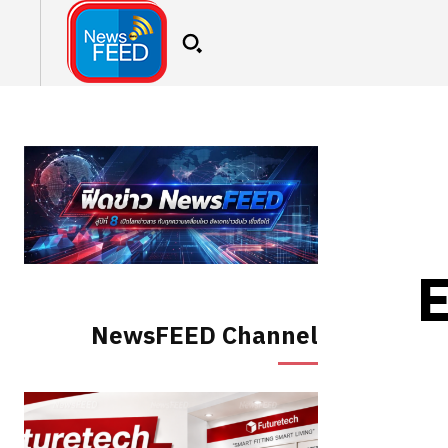
E
NewsFEED Channel