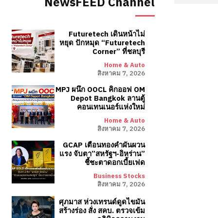
NewsFEED Channel
Futuretech เดินหน้าไม่
หยุด ปักหมุด “Futuretech
Corner” ที่ชลบุรี
Home & Auto
สิงหาคม 7, 2026
MPJ ผนึก OOCL คิกออฟ OM
Depot Bangkok ลานตู้
คอนเทนเนอร์แห่งใหม่
Home & Auto
สิงหาคม 7, 2026
GCAP เตือนทองคำผันผวน
แรง จับตา”สหรัฐฯ-อิหร่าน”
ชี้ชะตาดอกเบี้ยเฟด
Business Stocks
สิงหาคม 7, 2026
ศุภมาส ห่วงเทรนด์ดูดไขมัน
สร้างร่อง สั่ง สคบ. ตรวจเข้ม