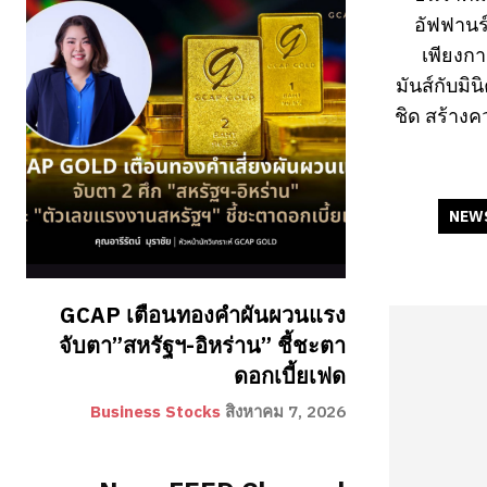
อัฟฟานร
เพียงกา
มันส์กับมิ
ชิด สร้างค
NEW
GCAP เตือนทองคำผันผวนแรง
จับตา”สหรัฐฯ-อิหร่าน” ชี้ชะตา
ดอกเบี้ยเฟด
Business Stocks
สิงหาคม 7, 2026