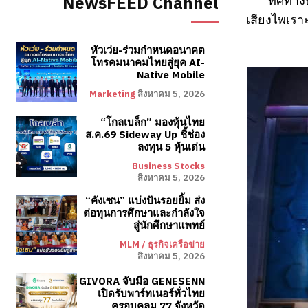
NewsFEED Channel
ทิศทาง
เสียงไพเราะ
หัวเว่ย-ร่วมกำหนดอนาคต
โทรคมนาคมไทยสู่ยุค AI-
Native Mobile
Marketing
สิงหาคม 5, 2026
“โกลเบล็ก” มองหุ้นไทย
ส.ค.69 Sideway Up ชี้ช่อง
ลงทุน 5 หุ้นเด่น
Business Stocks
สิงหาคม 5, 2026
“คังเซน” แบ่งปันรอยยิ้ม ส่ง
ต่อทุนการศึกษาและกำลังใจ
สู่นักศึกษาแพทย์
MLM / ธุรกิจเครือข่าย
สิงหาคม 5, 2026
GIVORA จับมือ GENESENN
เปิดรับพาร์ทเนอร์ทั่วไทย
ครอบคลุม 77 จังหวัด