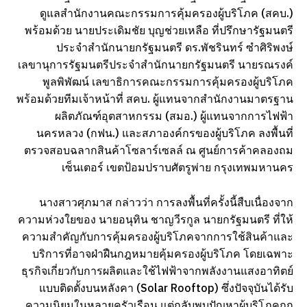
ดูแลสำนักงานคณะกรรมการคุ้มครองผู้บริโภค (สคบ.)
พร้อมด้วย นายประเดิมชัย บุญช่วยเหลือ ที่ปรึกษารัฐมนตรี
ประจำสำนักนายกรัฐมนตรี ดร.พัชรินทร์ ซำศิริพงษ์
เลขานุการรัฐมนตรีประจำสำนักนายกรัฐมนตรี นายรณรงค์
พูลพิพัฒน์ เลขาธิการคณะกรรมการคุ้มครองผู้บริโภค
พร้อมด้วยทีมเจ้าหน้าที่ สคบ. ผู้แทนจากสำนักงานมาตรฐาน
ผลิตภัณฑ์อุตสาหกรรม (สมอ.) ผู้แทนจากการไฟฟ้า
นครหลวง (กฟน.) และสภาองค์กรของผู้บริโภค ลงพื้นที่
ตรวจสอบฉลากสินค้าโซลาร์เซลล์ ณ ศูนย์การค้าคลองถม
เซ็นเตอร์ เขตป้อมปราบศัตรูพ่าย กรุงเทพมหานคร
นางสาวศุภมาส กล่าวว่า การลงพื้นที่ครั้งนี้สืบเนื่องจาก
ความห่วงใยของ นายอนุทิน ชาญวีรกูล นายกรัฐมนตรี ที่ให้
ความสำคัญกับการคุ้มครองผู้บริโภคจากการใช้สินค้าและ
บริการที่อาจฝ่าฝืนกฎหมายคุ้มครองผู้บริโภค โดยเฉพาะ
ธุรกิจเกี่ยวกับการผลิตและใช้ไฟฟ้าจากพลังงานแสงอาทิตย์
แบบติดตั้งบนหลังคา (Solar Rooftop) ซึ่งปัจจุบันได้รับ
ความนิยมในหลายครัวเรือน แต่กลับพบปัญหาผู้บริโภคถูก