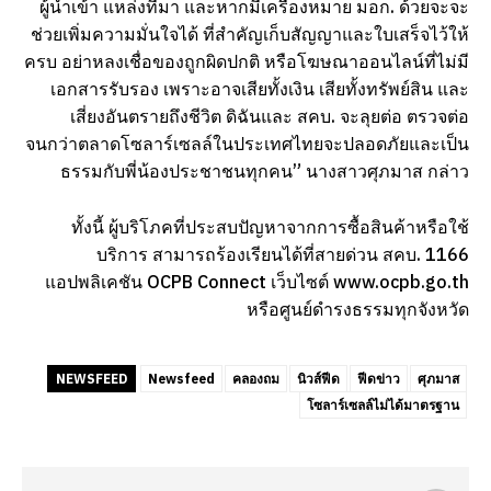
ผู้นำเข้า แหล่งที่มา และหากมีเครื่องหมาย มอก. ด้วยจะจะ
ช่วยเพิ่มความมั่นใจได้ ที่สำคัญเก็บสัญญาและใบเสร็จไว้ให้
ครบ อย่าหลงเชื่อของถูกผิดปกติ หรือโฆษณาออนไลน์ที่ไม่มี
เอกสารรับรอง เพราะอาจเสียทั้งเงิน เสียทั้งทรัพย์สิน และ
เสี่ยงอันตรายถึงชีวิต ดิฉันและ สคบ. จะลุยต่อ ตรวจต่อ
จนกว่าตลาดโซลาร์เซลล์ในประเทศไทยจะปลอดภัยและเป็น
ธรรมกับพี่น้องประชาชนทุกคน” นางสาวศุภมาส กล่าว
ทั้งนี้ ผู้บริโภคที่ประสบปัญหาจากการซื้อสินค้าหรือใช้
บริการ สามารถร้องเรียนได้ที่สายด่วน สคบ. 1166
แอปพลิเคชัน OCPB Connect เว็บไซต์ www.ocpb.go.th
หรือศูนย์ดำรงธรรมทุกจังหวัด
NEWSFEED
Newsfeed
คลองถม
นิวส์ฟีด
ฟีดข่าว
ศุภมาส
โซลาร์เซลล์ไม่ได้มาตรฐาน