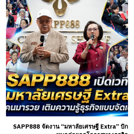
SAPP888 จัดงาน “มหาลัยเศรษฐี Extra” ปัก