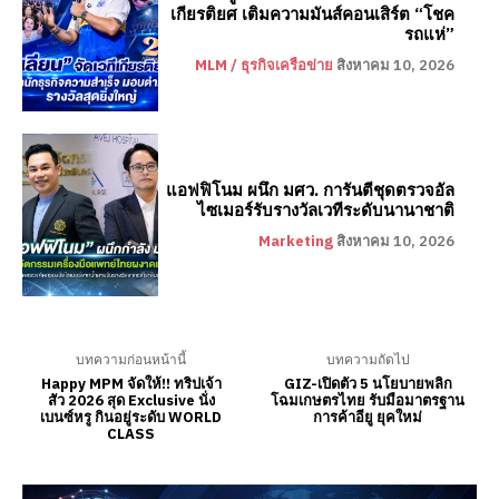
เกียรติยศ เติมความมันส์คอนเสิร์ต “โชค
รถแห่”
MLM / ธุรกิจเครือข่าย
สิงหาคม 10, 2026
แอฟฟิโนม ผนึก มศว. การันตีชุดตรวจอัล
ไซเมอร์รับรางวัลเวทีระดับนานาชาติ
Marketing
สิงหาคม 10, 2026
บทความก่อนหน้านี้
บทความถัดไป
Happy MPM จัดให้!! ทริปเจ้า
GIZ-เปิดตัว 5 นโยบายพลิก
สัว 2026 สุด Exclusive นั่ง
โฉมเกษตรไทย รับมือมาตรฐาน
เบนซ์หรู กินอยู่ระดับ WORLD
การค้าอียู ยุคใหม่
CLASS