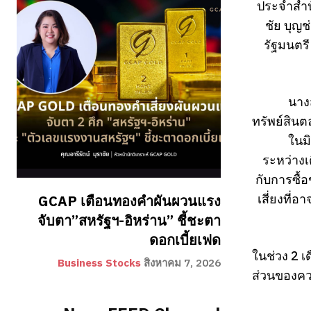
ประจำสำน
ชัย บุญ
รัฐมนตร
นาง
ทรัพย์สินต
ในมิ
ระหว่างเ
กับการซื้
เสี่ยงที่
GCAP เตือนทองคำผันผวนแรง
จับตา”สหรัฐฯ-อิหร่าน” ชี้ชะตา
ดอกเบี้ยเฟด
ในช่วง 2 เ
Business Stocks
สิงหาคม 7, 2026
ส่วนของควา