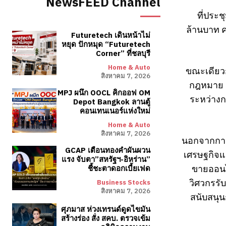
NewsFEED Channel
ที่ประช
ล้านบาท ค
Futuretech เดินหน้าไม่
หยุด ปักหมุด “Futuretech
Corner” ที่ชลบุรี
Home & Auto
ขณะเดียวก
สิงหาคม 7, 2026
กฎหมาย L
MPJ ผนึก OOCL คิกออฟ OM
ระหว่างก
Depot Bangkok ลานตู้
คอนเทนเนอร์แห่งใหม่
Home & Auto
สิงหาคม 7, 2026
นอกจากการแ
GCAP เตือนทองคำผันผวน
เศรษฐกิจแ
แรง จับตา”สหรัฐฯ-อิหร่าน”
ขายออนไ
ชี้ชะตาดอกเบี้ยเฟด
วิศวกรรั
Business Stocks
สิงหาคม 7, 2026
สนับสนุน
ศุภมาส ห่วงเทรนด์ดูดไขมัน
สร้างร่อง สั่ง สคบ. ตรวจเข้ม