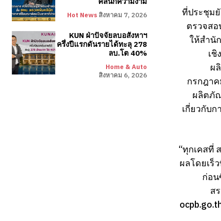
คลินิกความงาม
ที่ประชุม
Hot News
สิงหาคม 7, 2026
ตรวจสอบเ
KUN ฝ่าปัจจัยลบอสังหาฯ
ให้สำน
ครึ่งปีแรกดันรายได้ทะลุ 278
เชิ
ลบ.โต 40%
ผล
Home & Auto
สิงหาคม 6, 2026
กรกฎาคม
ผลิตภั
เกี่ยวกับ
“ทุกเคสที่ 
ผลโดยเร็ว
ก่อน
สร
ocpb.go.th