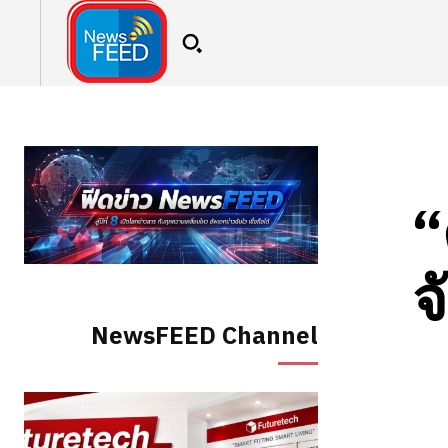
“
จ
NewsFEED Channel