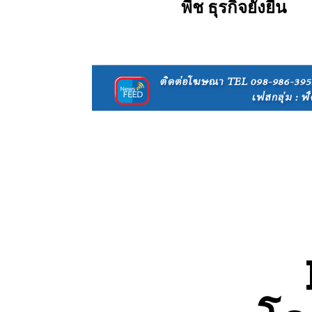
พืช ธุรกิจยั่งยืน