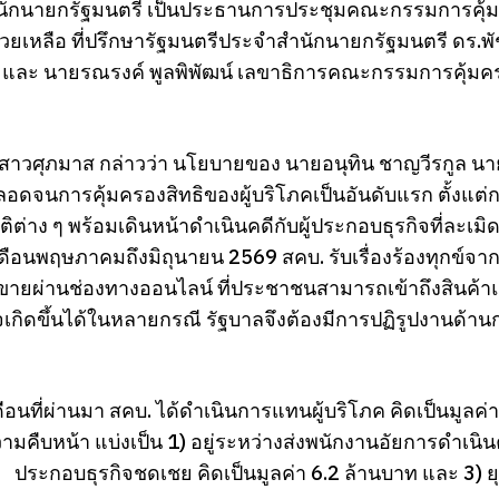
ักนายกรัฐมนตรี เป็นประธานการประชุมคณะกรรมการคุ้มครอง
ช่วยเหลือ ที่ปรึกษารัฐมนตรีประจำสำนักนายกรัฐมนตรี ดร.พ
ี และ นายรณรงค์ พูลพิพัฒน์ เลขาธิการคณะกรรมการคุ้มค
สาวศุภมาส กล่าวว่า นโยบายของ นายอนุทิน ชาญวีรกูล น
ลอดจนการคุ้มครองสิทธิของผู้บริโภคเป็นอันดับแรก ตั้งแต่
ติต่าง ๆ พร้อมเดินหน้าดำเนินคดีกับผู้ประกอบธุรกิจที่ละเมิด
ดือนพฤษภาคมถึงมิถุนายน 2569 สคบ. รับเรื่องร้องทุกข์จากผู
อขายผ่านช่องทางออนไลน์ ที่ประชาชนสามารถเข้าถึงสินค้าแ
อาจเกิดขึ้นได้ในหลายกรณี รัฐบาลจึงต้องมีการปฏิรูปงานด้านก
ดือนที่ผ่านมา สคบ. ได้ดำเนินการแทนผู้บริโภค คิดเป็นมูลค
มคืบหน้า แบ่งเป็น 1) อยู่ระหว่างส่งพนักงานอัยการดำเนินค
ประกอบธุรกิจชดเชย คิดเป็นมูลค่า 6.2 ล้านบาท และ 3) ยุต