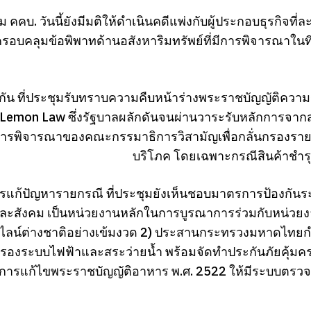
ุม คคบ. วันนี้ยังมีมติให้ดำเนินคดีแพ่งกับผู้ประกอบธุรกิจที่
รอบคลุมข้อพิพาทด้านอสังหาริมทรัพย์ที่มีการพิจารณาในที่
ัน ที่ประชุมรับทราบความคืบหน้าร่างพระราชบัญญัติความรั
emon Law ซึ่งรัฐบาลผลักดันจนผ่านวาระรับหลักการจากสภา
ารพิจารณาของคณะกรรมาธิการวิสามัญเพื่อกลั่นกรองรายละเ
บริโภค โดยเฉพาะกรณีสินค้าชำรุ
ก้ปัญหารายกรณี ที่ประชุมยังเห็นชอบมาตรการป้องกันระยะย
ละสังคม เป็นหน่วยงานหลักในการบูรณาการร่วมกับหน่วยงาน
ลน์ต่างชาติอย่างเข้มงวด 2) ประสานกระทรวงมหาดไทยก
บรองระบบไฟฟ้าและสระว่ายน้ำ พร้อมจัดทำประกันภัยคุ้มครองผ
การแก้ไขพระราชบัญญัติอาหาร พ.ศ. 2522 ให้มีระบบตรวจสอ