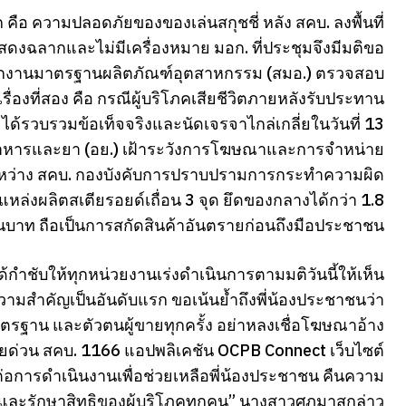
ก คือ ความปลอดภัยของของเล่นสกุชชี่ หลัง สคบ. ลงพื้นที่
ดงฉลากและไม่มีเครื่องหมาย มอก. ที่ประชุมจึงมีมติขอ
นักงานมาตรฐานผลิตภัณฑ์อุตสาหกรรม (สมอ.) ตรวจสอบ
เรื่องที่สอง คือ กรณีผู้บริโภคเสียชีวิตภายหลังรับประทาน
. ได้รวบรวมข้อเท็จจริงและนัดเจรจาไกล่เกลี่ยในวันที่ 13
หารและยา (อย.) เฝ้าระวังการโฆษณาและการจำหน่าย
ลระหว่าง สคบ. กองบังคับการปราบปรามการกระทำความผิด
แหล่งผลิตสเตียรอยด์เถื่อน 3 จุด ยึดของกลางได้กว่า 1.8
ล้านบาท ถือเป็นการสกัดสินค้าอันตรายก่อนถึงมือประชาชน
นได้กำชับให้ทุกหน่วยงานเร่งดำเนินการตามมติวันนี้ให้เห็น
วามสำคัญเป็นอันดับแรก ขอเน้นย้ำถึงพี่น้องประชาชนว่า
รฐาน และตัวตนผู้ขายทุกครั้ง อย่าหลงเชื่อโฆษณาอ้าง
ยด่วน สคบ. 1166 แอปพลิเคชัน OCPB Connect เว็บไซต์
ต่อการดำเนินงานเพื่อช่วยเหลือพี่น้องประชาชน คืนความ
และรักษาสิทธิของผู้บริโภคทุกคน” นางสาวศุภมาสกล่าว