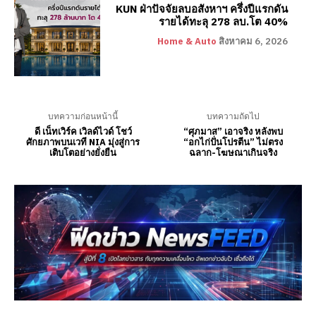
KUN ฝ่าปัจจัยลบอสังหาฯ ครึ่งปีแรกดัน
รายได้ทะลุ 278 ลบ.โต 40%
Home & Auto
สิงหาคม 6, 2026
บทความก่อนหน้านี้
บทความถัดไป
ดี เน็ทเวิร์ค เวิลด์ไวด์ โชว์
“ศุภมาส” เอาจริง หลังพบ
ศักยภาพบนเวที NIA มุ่งสู่การ
“อกไก่ปั่นโปรตีน” ไม่ตรง
เติบโตอย่างยั่งยืน
ฉลาก-โฆษณาเกินจริง