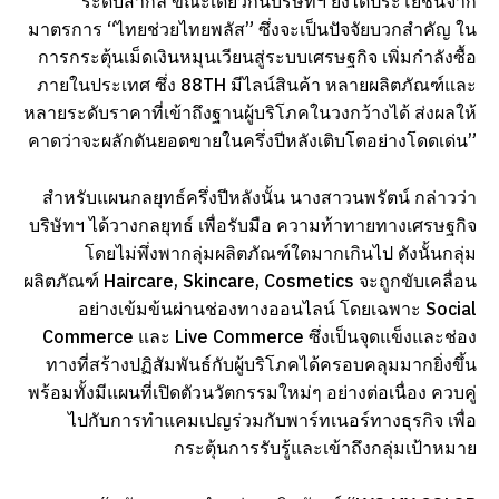
ระดับสากล ขณะเดียวกันบริษัทฯ ยังได้ประโยชน์จาก
มาตรการ “ไทยช่วยไทยพลัส” ซึ่งจะเป็นปัจจัยบวกสำคัญ ใน
การกระตุ้นเม็ดเงินหมุนเวียนสู่ระบบเศรษฐกิจ เพิ่มกำลังซื้อ
ภายในประเทศ ซึ่ง 88TH มีไลน์สินค้า หลายผลิตภัณฑ์และ
หลายระดับราคาที่เข้าถึงฐานผู้บริโภคในวงกว้างได้ ส่งผลให้
คาดว่าจะผลักดันยอดขายในครึ่งปีหลังเติบโตอย่างโดดเด่น”
สำหรับแผนกลยุทธ์ครึ่งปีหลังนั้น นางสาวนพรัตน์ กล่าวว่า
บริษัทฯ ได้วางกลยุทธ์ เพื่อรับมือ ความท้าทายทางเศรษฐกิจ
โดยไม่พึ่งพากลุ่มผลิตภัณฑ์ใดมากเกินไป ดังนั้นกลุ่ม
ผลิตภัณฑ์ Haircare, Skincare, Cosmetics จะถูกขับเคลื่อน
อย่างเข้มข้นผ่านช่องทางออนไลน์ โดยเฉพาะ Social
Commerce และ Live Commerce ซึ่งเป็นจุดแข็งและช่อง
ทางที่สร้างปฏิสัมพันธ์กับผู้บริโภคได้ครอบคลุมมากยิ่งขึ้น
พร้อมทั้งมีแผนที่เปิดตัวนวัตกรรมใหม่ๆ อย่างต่อเนื่อง ควบคู่
ไปกับการทำแคมเปญร่วมกับพาร์ทเนอร์ทางธุรกิจ เพื่อ
กระตุ้นการรับรู้และเข้าถึงกลุ่มเป้าหมาย