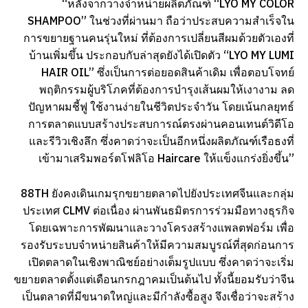
“หลังจากวางจำหน่ายผลิตภัณฑ์ “LYO MY COLOR
SHAMPOO” ในช่วงที่ผ่านมา ถือว่าประสบความสำเร็จใน
การขยายฐานคนรุ่นใหม่ ที่ต้องการเปลี่ยนสีผมด้วยตัวเองที่
บ้านเพิ่มขึ้น ประกอบกับล่าสุดยังได้เปิดตัว “LYO MY LUMI
HAIR OIL” ซึ่งเป็นการต่อยอดสินค้าเดิม เพื่อตอบโจทย์
พฤติกรรมผู้บริโภคที่ต้องการบำรุงเส้นผมให้เงางาม ลด
ปัญหาผมชี้ฟู ใช้งานง่ายในชีวิตประจำวัน โดยเน้นกลยุทธ์
การตลาดแบบสร้างประสบการณ์ตรงผ่านคอนเทนต์วิดีโอ
และรีวิวเชิงลึก ซึ่งคาดว่าจะเป็นอีกหนึ่งผลิตภัณฑ์เรือธงที่
เข้ามาเสริมพอร์ตโฟลิโอ Haircare ให้แข็งแกร่งยิ่งขึ้น”
88TH ยังคงเดินเกมรุกขยายตลาดไปยังประเทศจีนและกลุ่ม
ประเทศ CLMV ต่อเนื่อง ผ่านพันธมิตรการร่วมมือทางธุรกิจ
โดยเฉพาะการพัฒนาและวางโครงสร้างแพลตฟอร์ม เพื่อ
รองรับระบบจำหน่ายสินค้าให้มีความสมบูรณ์ที่สุดก่อนการ
เปิดตลาดในเชิงพาณิชย์อย่างเต็มรูปแบบ ซึ่งคาดว่าจะเริ่ม
ขยายตลาดตั้งแต่เดือนกรกฎาคมเป็นต้นไป ทั้งนี้ยอมรับว่าจีน
เป็นตลาดที่มีขนาดใหญ่และมีกำลังซื้อสูง จึงเชื่อว่าจะสร้าง