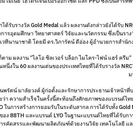
มโมเนีย ไฮโดรเจนเปอร์ออกไซด์ และ PPD ซึ่งเป็นสารที่พ
ได้รับรางวัล Gold Medal แล้ว ผลงานดังกล่าวยังได้รับ N
ารอุดมศึกษา วิทยาศาสตร์ วิจัยและนวัตกรรม ซึ่งเป็นราง
เวทีนานาชาติ โดยมี ดร.วิภารัตน์ ดีอ่อง ผู้อำนวยการสำนั
ก็ตาม ผลงาน “ไลโอ ซิลเวอร์ บล็อก ไมโคร-ไฟน์ แฮร์ ครีม”
ป็นหนึ่งใน 60 ผลงานเด่นของประเทศไทยที่ได้รับรางวัล N
ม
พรัตน์ มาลัยวงค์ ผู้ก่อตั้งและรักษาการประธานเจ้าหน้าที
ผยว่า ความสำเร็จในครั้งนี้สะท้อนถึงศักยภาพของแบรนด์ไทย
O ในการสร้างการยอมรับในระดับสากล การได้รับทั้ง Gold M
จของ 88TH และแบรนด์ LYO ในฐานะแบรนด์ไทยที่ได้รับการ
การคัดสรรและพัฒนาผลิตภัณฑ์ด้วยงานวิจัย เทคโนโลยี และ