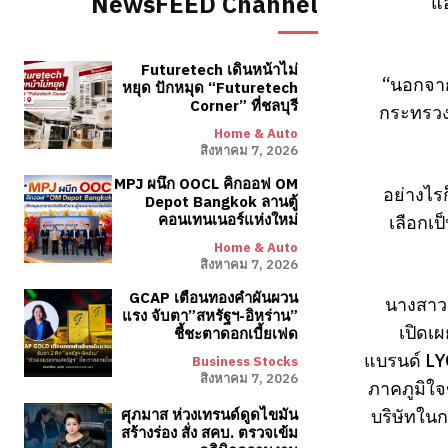
NewsFEED Channel
แอ
Futuretech เดินหน้าไม่
“นอกจาก
หยุด ปักหมุด “Futuretech
Corner” ที่ชลบุรี
กระทรวงก
Home & Auto
สิงหาคม 7, 2026
MPJ ผนึก OOCL คิกออฟ OM
อย่างไร
Depot Bangkok ลานตู้
เลือกเ
คอนเทนเนอร์แห่งใหม่
Home & Auto
สิงหาคม 7, 2026
GCAP เตือนทองคำผันผวน
นางสาวน
แรง จับตา”สหรัฐฯ-อิหร่าน”
เปิดเ
ชี้ชะตาดอกเบี้ยเฟด
แบรนด์ LY
Business Stocks
สิงหาคม 7, 2026
ภาคภูมิใ
บริษัทใน
ศุภมาส ห่วงเทรนด์ดูดไขมัน
สร้างร่อง สั่ง สคบ. ตรวจเข้ม