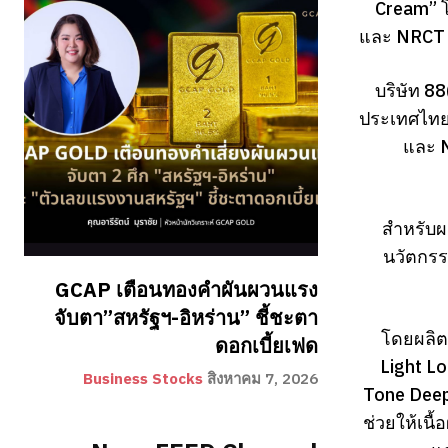
Cream” โ
และ NRCT S
บริษัท 8
ประเทศไทยบ
และ N
สำหรับผ
นวัตกรร
GCAP เตือนทองคำผันผวนแรง
จับตา”สหรัฐฯ-อิหร่าน” ชี้ชะตา
โดยผลิต
ดอกเบี้ยเฟด
Light Lo
Business Stocks
สิงหาคม 7, 2026
Tone Deep
ช่วยให้เน