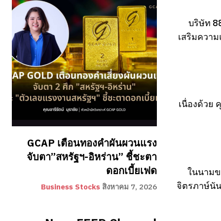
บริษัท 
เสริมความ
เนื่องด้ว
GCAP เตือนทองคำผันผวนแรง
จับตา”สหรัฐฯ-อิหร่าน” ชี้ชะตา
ดอกเบี้ยเฟด
ในนามขอ
จิตรภาษ์นั
Business Stocks
สิงหาคม 7, 2026