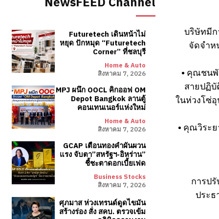
NewsFEED Channel
บริษัทมี
Futuretech เดินหน้าไม่
หยุด ปักหมุด “Futuretech
จัดจำหน
Corner” ที่ชลบุรี
Home & Auto
• คุณชนพั
สิงหาคม 7, 2026
สายปฏิบั
MPJ ผนึก OOCL คิกออฟ OM
ในห่วงโซ่อ
Depot Bangkok ลานตู้
คอนเทนเนอร์แห่งใหม่
Home & Auto
• คุณวิระย
สิงหาคม 7, 2026
GCAP เตือนทองคำผันผวน
แรง จับตา”สหรัฐฯ-อิหร่าน”
ชี้ชะตาดอกเบี้ยเฟด
Business Stocks
การปรับ
สิงหาคม 7, 2026
ประธาน
ศุภมาส ห่วงเทรนด์ดูดไขมัน
สร้างร่อง สั่ง สคบ. ตรวจเข้ม