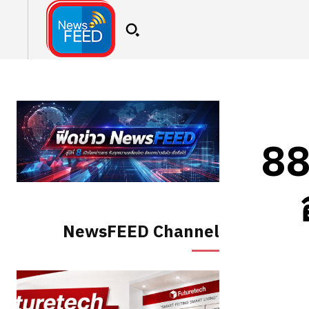
88
NewsFEED Channel