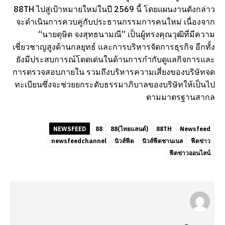
88TH ไปสู่เป้าหมายใหม่ในปี 2569 นี้ โดยแผนงานดังกล่าว
จะดำเนินการควบคู่กับประธานกรรมการคนใหม่ เนื่องจาก
“นายดุษิต จงสุทธนามณี” เป็นผู้ทรงคุณวุฒิที่มีความ
เชี่ยวชาญสูงด้านกลยุทธ์ และการบริหารจัดการธุรกิจ อีกทั้ง
ยังมีประสบการณ์โดดเด่นในด้านการกำกับดูแลกิจการและ
การตรวจสอบภายใน รวมถึงบริหารความเสี่ยงของบริษัทจด
ทะเบียนซึ่งจะช่วยยกระดับธรรมาภิบาลของบริษัทให้เป็นไป
ตามมาตรฐานสากล
NEWSFEED
88
88(ไทยแลนด์)
88TH
Newsfeed
newsfeedchannel
นิวส์ฟีด
นิวส์ฟีดชานเนล
ฟีดข่าว
ฟีดข่าวออนไลน์