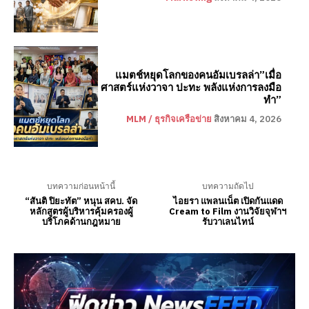
แมตช์หยุดโลกของคนอัมเบรลล่า”เมื่อ
ศาสตร์แห่งวาจา ปะทะ พลังแห่งการลงมือ
ทำ”
MLM / ธุรกิจเครือข่าย
สิงหาคม 4, 2026
บทความก่อนหน้านี้
บทความถัดไป
“สันติ ปิยะทัต” หนุน สคบ. จัด
ไอยรา แพลนเน็ต เปิดกันแดด
หลักสูตรผู้บริหารคุ้มครองผู้
Cream to Film งานวิจัยจุฬาฯ
บริโภคด้านกฎหมาย
รับวาเลนไทน์