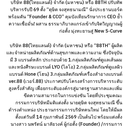
บริษัท 88(ไทยแลนด์) จำกัด (มหาชน) หรือ 88TH ปรับทัพ
บริหารรับปี 69 ตั้ง “ดุษิต จงสุทธนามณี” นั่งประธานบอร์ด
พร้อมดัน “Founder & CCO” คุมบังเหียนรักษาการ CEO ย้ำ
ความเชื่อมั่น! ผสาน ธรรมาภิบาลแกร่งเข้ากับจิตวิญญาณผู้
ก่อตั้ง มุ่งทะยานสู่ New S-Curve
บริษัท 88(ไทยแลนด์) จำกัด (มหาชน) หรือ “88TH” ผู้ผลิต
และจำหน่ายผลิตภัณฑ์ด้านสุขภาพและความงาม ซึ่งปัจจุบัน
มี 3 แบรนด์หลัก ประกอบด้วย 1.กลุ่มผลิตภัณฑ์ดูแลเส้นผม
และหนังศีรษะแบรนด์ LYO (ไลโอ) 2.กลุ่มผลิตภัณฑ์ดูแลผิว
แบรนด์ Hone (โฮน) 3.กลุ่มผลิตภัณฑ์เครื่องสำอางแบรนด์
ver.88 (เวอร์.88) ประกาศปรับโครงสร้างการบริหารระดับ
สูงครั้งสำคัญ เพื่อยกระดับองค์กรสู่มาตรฐานสากลและเพิ่ม
ขีดความสามารถในการแข่งขัน โดยที่ประชุมคณะ
กรรมการบริษัทมีมติแต่งตั้ง นายดุษิต จงสุทธนามณี ขึ้น
ดำรงตำแหน่ง ประธานกรรมการบริษัทคนใหม่ โดยให้มีผล
ตั้งแต่วันที่ 14 กุมภาพันธ์ 2569 เป็นต้นไป พร้อมแต่งตั้ง
นางสาว นพรัตน์ มาลัยวงค์ ผู้ก่อตั้ง (Founder) /กรรมการ