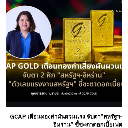
GCAP เตือนทองคำผันผวนแรง จับตา”สหรัฐฯ-
อิหร่าน” ชี้ชะตาดอกเบี้ยเฟด