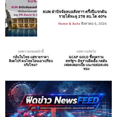
KUN ฝ่าปัจจัยลบอสังหาฯ ครึ่งปีแรกดัน
รายได้ทะลุ 278 ลบ.โต 40%
Home & Auto
สิงหาคม 6, 2026
บทความก่อนหน้านี้
บทความถัดไป
กลั่นในไทย แต่ขายราคา
GCAP GOLD ชี้สงคราม
สิงคโปร์ คนไทยโดนเอาเปรียบ
สหรัฐฯ–อิหร่านยืดเยื้อ กดดัน
จริงไหม?
เฟดคงดอกเบี้ย แนะรอย่อสะสม
ทอง