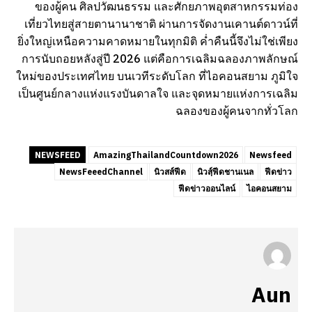
ของผู้คน ศิลปวัฒนธรรม และศักยภาพอุตสาหกรรมท่อง
เที่ยวไทยสู่สายตานานาชาติ ผ่านการจัดงานเคานต์ดาวน์ที่
ยิ่งใหญ่เหนือความคาดหมายในทุกมิติ ค่ำคืนนี้จึงไม่ใช่เพียง
การนับถอยหลังสู่ปี 2026 แต่คือการเฉลิมฉลองภาพลักษณ์
ใหม่ของประเทศไทย บนเวทีระดับโลก ที่ไอคอนสยาม ภูมิใจ
เป็นศูนย์กลางแห่งแรงบันดาลใจ และจุดหมายแห่งการเฉลิม
ฉลองของผู้คนจากทั่วโลก
NEWSFEED
AmazingThailandCountdown2026
Newsfeed
NewsFeeedChannel
นิวสส์ฟีด
นิวสฺ์ฟีดชานเนล
ฟีดข่าว
ฟีดข่าวออนไลน์
ไอคอนสยาม
Aun