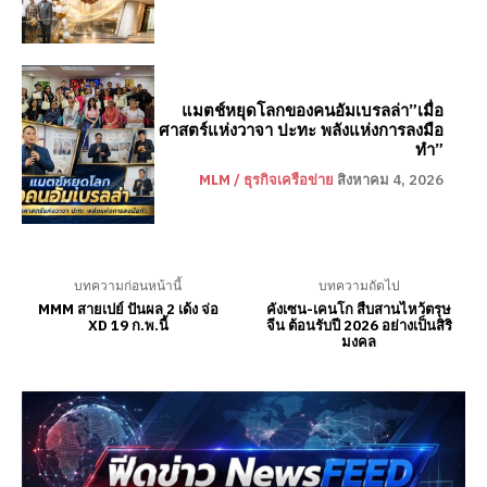
แมตช์หยุดโลกของคนอัมเบรลล่า”เมื่อ
ศาสตร์แห่งวาจา ปะทะ พลังแห่งการลงมือ
ทำ”
MLM / ธุรกิจเครือข่าย
สิงหาคม 4, 2026
บทความก่อนหน้านี้
บทความถัดไป
MMM สายเปย์ ปันผล 2 เด้ง จ่อ
คังเซน-เคนโก สืบสานไหว้ตรุษ
XD 19 ก.พ.นี้
จีน ต้อนรับปี 2026 อย่างเป็นสิริ
มงคล