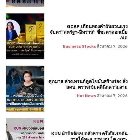
GCAP เตือนทองคำผันผวนแรง
จับตา”สหรัฐฯ-อิหร่าน” ชี้ชะตาดอกเบี้ย
เฟด
Business Stocks
สิงหาคม 7, 2026
ศุภมาส ห่วงเทรนด์ดูดไขมันสร้างร่อง สั่ง
สคบ. ตรวจเข้มคลินิกความงาม
Hot News
สิงหาคม 7, 2026
KUN ฝ่าปัจจัยลบอสังหาฯ ครึ่งปีแรกดัน
รายได้ทะลุ 278 ลบ.โต 40%