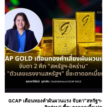
GCAP เตือนทองคำผันผวนแรง จับตา”สหรัฐฯ-