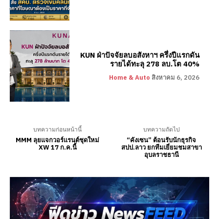
KUN ฝ่าปัจจัยลบอสังหาฯ ครึ่งปีแรกดัน
รายได้ทะลุ 278 ลบ.โต 40%
Home & Auto
สิงหาคม 6, 2026
บทความก่อนหน้านี้
บทความถัดไป
MMM ลุยแจกวอร์แรนต์ชุดใหม่
“คังเซน” ต้อนรับนักธุรกิจ
XW 17 ก.ค.นี้
สปป.ลาว ยกทีมเยี่ยมชมสาขา
อุบลราชธานี