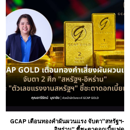
GCAP เตือนทองคำผันผวนแรง จับตา”สหรัฐฯ-
อิหร่าน” ชี้ชะตาดอกเบี้ยเฟด