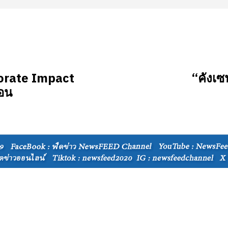
orate Impact
“คังเซน
้อน