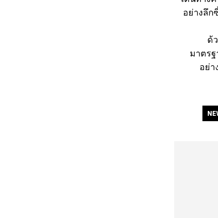
อย่างลึก
ด้
มาตรฐาน
อย่า
NE