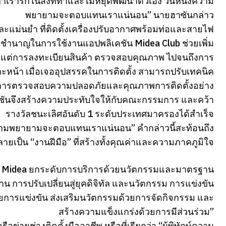
าเรารักในสิ่งที่ทำและไม่หยุดพัฒนาตัวเอง วันหนึ่งความ
พยายามจะตอบแทนเราแน่นอน” นายฮาซันกล่าว
และแม่นยำ ที่ติดตั้งเครื่องปรับอากาศพร้อมท่อและสายไฟ
ำนาญในการใช้งานแอปพลิเคชัน Midea Club ช่วยเพิ่ม
ั้งแต่การลงทะเบียนสินค้า ตรวจสอบคุณภาพ ไปจนถึงการ
าะหน้า เมื่อเจออุปสรรคในการติดตั้ง สามารถปรับเทคนิค
วยการตรวจสอบความปลอดภัยและคุณภาพการติดตั้งอย่าง
าซันจึงสร้างความประทับใจให้กับคณะกรรมการ และคว้า
รางวัลชนะเลิศอันดับ 1 ระดับประเทศมาครองได้สำเร็จ
ึ่งความพยายามจะตอบแทนเราแน่นอน” คำกล่าวนี้สะท้อนถึง
กลายเป็น “งานฝีมือ” ที่สร้างทั้งคุณค่าและความภาคภูมิใจ
Midea ยกระดับการบริการด้วยนวัตกรรมและมาตรฐาน
น การปรับเปลี่ยนสู่ยุคดิจิทัล และนวัตกรรม การแข่งขัน
้วยการแข่งขัน ส่งเสริมนวัตกรรมด้วยการจัดกิจกรรม และ
สร้างความแข็งแกร่งด้วยการมีส่วนร่วม”
ือข่ายช่างติดตั้งมืออาชีพ หรือที่เรียกว่า “ผู้พิทักษ์ความ