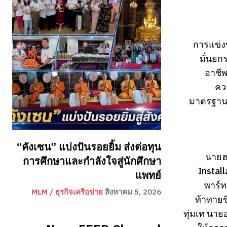
การแข่ง
มั่นยก
อาชีพ
คว
มาตรฐานกา
“คังเซน” แบ่งปันรอยยิ้ม ส่งต่อทุน
นายฮา
การศึกษาและกำลังใจสู่นักศึกษา
Instal
แพทย์
พาร์ท
MLM / ธุรกิจเครือข่าย
สิงหาคม 5, 2026
ท้าทายข
ทุ่มเท นาย