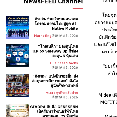
NewsFEED Channel
ให้กลาย
โดยจุด
หัวเว่ย-ร่วมกำหนดอนาคต
อย่างสมบู
โทรคมนาคมไทยสู่ยุค AI-
Native Mobile
ประสิท
Marketing
สิงหาคม 5, 2026
บันทึกข้
และแก้ไขไ
“โกลเบล็ก” มองหุ้นไทย
ครบถ้ว
ส.ค.69 Sideway Up ชี้ช่อง
ลงทุน 5 หุ้นเด่น
Business Stocks
“ผมเชื
สิงหาคม 5, 2026
หัวใ
“คังเซน” แบ่งปันรอยยิ้ม ส่ง
ต่อทุนการศึกษาและกำลังใจ
สู่นักศึกษาแพทย์
MLM / ธุรกิจเครือข่าย
Midea เด
สิงหาคม 5, 2026
MCFIT ถ
GIVORA จับมือ GENESENN
เปิดรับพาร์ทเนอร์ทั่วไทย
Midea 
ครอบคลุม 77 จังหวัด