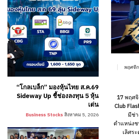
พฤศจิก
“โกลเบล็ก” มองหุ้นไทย ส.ค.69
Sideway Up ชี้ช่องลงทุน 5 หุ้น
17 พฤศจิ
เด่น
Club Flas
มีช่
Business Stocks
สิงหาคม 5, 2026
ตำแหน่งชน
เลิศระ