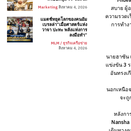
สบาย ผู้
Marketing
สิงหาคม 4, 2026
ความรวดเร็
แมตช์หยุดโลกของคนอัม
การทำงา
เบรลล่า”เมื่อศาสตร์แห่ง
วาจา ปะทะ พลังแห่งการ
ลงมือทำ”
MLM / ธุรกิจเครือข่าย
สิงหาคม 4, 2026
นายฮาซัน แ
แข่งขัน 3 
อันทรงเก
นอกเหนือจ
จะถู
หลังการ
Nansha 
เดินทางค