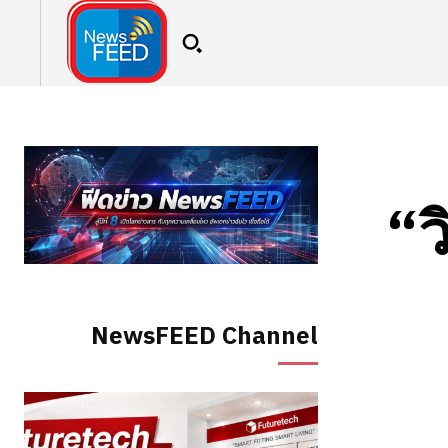
“ว
NewsFEED Channel