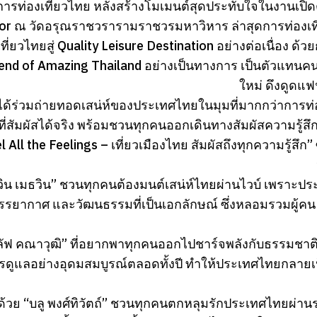
์การท่องเที่ยวไทย หลังสร้างโมเมนต์สุดประทับใจในงานเปิ
r ณ วัดอรุณราชวรารามราชวรมหาวิหาร ล่าสุดการท่องเที
ที่ยวไทยสู่ Quality Leisure Destination อย่างต่อเนื่อง ด้วยก
riend of Amazing Thailand อย่างเป็นทางการ เป็นตัวแทนค
ใหม่ ดึงดูดแฟ
ุ่มได้ร่วมถ่ายทอดเสน่ห์ของประเทศไทยในมุมที่มากกว่าการท
ี่สัมผัสได้จริง พร้อมชวนทุกคนออกเดินทางสัมผัสความรู
l All the Feelings – เที่ยวเมืองไทย สัมผัสถึงทุกความรู้สึ
“วิน เมธวิน” ชวนทุกคนต้องมนต์เสน่ห์ไทยผ่านไวบ์ เพราะประเ
บรรยากาศ และวัฒนธรรมที่เป็นเอกลักษณ์ ซึ่งหลอมรวมผู้คน 
กลัฟ คณาวุฒิ” ที่อยากพาทุกคนออกไปชาร์จพลังกับธรร
การดูแลอย่างอุดมสมบูรณ์ตลอดทั้งปี ทำให้ประเทศไทยกลายเ
ยด้วย “บลู พงศ์ทิวัตถ์” ชวนทุกคนตกหลุมรักประเทศไทยผ่