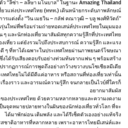
ดตัว “ลิซ่า – ลลิษา มโนบาล” ในฐานะ Amazing Thailand
่ยวแห่งประเทศไทย (ททท.) เดินหน้ายกระดับภาพลักษณ์
ารแต่งตั้ง “วิน เมธวิน – กลัฟ คณาวุฒิ – บลู พงศ์ทิวัตถ์”
นรุ่นใหม่ที่พร้อมร่วมถ่ายทอดเสน่ห์ประเทศไทยในมุมมอง
น ๆ และนักท่องเที่ยวมาสัมผัสทุกความรู้สึกที่ประเทศไทย
่องเที่ยว แต่ยังรวมไปถึงประสบการณ์ ความรู้สึก และแรง
้สึกดี ๆ ที่หาได้เฉพาะในประเทศไทยผ่านภาพยนตร์โฆษณา
ก” ซึ่งได้รับเสียงตอบรับอย่างท่วมท้นจากแฟน ๆ พร้อมสร้าง
ปรากฏการณ์การพูดถึงอย่างกว้างขวางบนโซเชียลมีเดีย
ทศไทยไม่ได้มีดีแค่อาหาร หรือสถานที่ท่องเที่ยวเท่านั้น
เรื่องราว และอารมณ์ความรู้สึก จนกลายเป็นไวบ์ที่ใครก็
อยากมาสัมผัส
มชาติของประเทศไทย ด้วยความหลากหลายและความงดงาม
ป็นจุดหมายปลายทางในฝันของนักท่องเที่ยวทั่วโลก ที่จะ
ได้มาพักผ่อน เติมพลัง และได้รีเซ็ตตัวเองอย่างแท้จริง
านรสชาติอาหารที่หลากหลาย เพราะอาหารไทยมีเสน่ห์และ