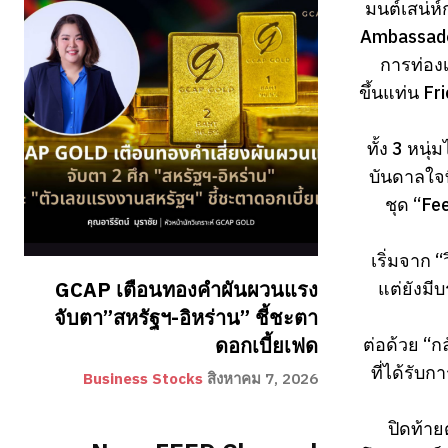
มนต์เสน่ห
Ambassado
การท่องเ
ขึ้นแท่น F
ทั้ง 3 หน
บันดาลใจท
ชุด “Fee
เริ่มจาก 
แต่ยังมี
GCAP เตือนทองคำผันผวนแรง
จับตา”สหรัฐฯ-อิหร่าน” ชี้ชะตา
ต่อด้วย “
ดอกเบี้ยเฟด
ที่ได้รับ
Business Stocks
สิงหาคม 7, 2026
ปิดท้า