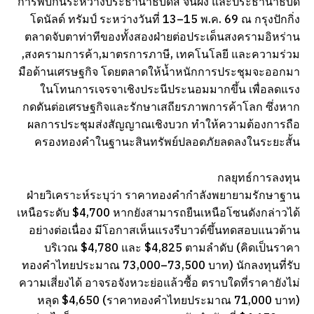
การพบกันระหว่างประธานาธิบดีสี จิ้นผิง และประธานาธิบดี
โดนัลด์ ทรัมป์ ระหว่างวันที่ 13–15 พ.ค. 69 ณ กรุงปักกิ่ง
ตลาดจับตาท่าทีของทั้งสองฝ่ายต่อประเด็นสงครามอิหร่าน
,สงครามการค้า,มาตรการภาษี, เทคโนโลยี และความร่วม
มือด้านเศรษฐกิจ โดยตลาดให้น้ำหนักการประชุมจะออกมา
ในโทนการเจรจาเชิงประนีประนอมมากขึ้น เพื่อลดแรง
กดดันต่อเศรษฐกิจและรักษาเสถียรภาพการค้าโลก ซึ่งหาก
ผลการประชุมส่งสัญญาณเชิงบวก ทำให้ความต้องการถือ
ครองทองคำในฐานะสินทรัพย์ปลอดภัยลดลงในระยะสั้น
กลยุทธ์การลงทุน
ฝ่ายวิเคราะห์ระบุว่า ราคาทองคำกำลังพยายามรักษาฐาน
เหนือระดับ $4,700 หากยังสามารถยืนเหนือโซนดังกล่าวได้
อย่างต่อเนื่อง มีโอกาสเห็นแรงรีบาวด์ขึ้นทดสอบแนวต้าน
บริเวณ $4,780 และ $4,825 ตามลำดับ (คิดเป็นราคา
ทองคำไทยประมาณ 73,000–73,500 บาท) นักลงทุนที่รับ
ความเสี่ยงได้ อาจรอจังหวะย่อแล้วซื้อ ตราบใดที่ราคายังไม่
หลุด $4,650 (ราคาทองคำไทยประมาณ 71,000 บาท)