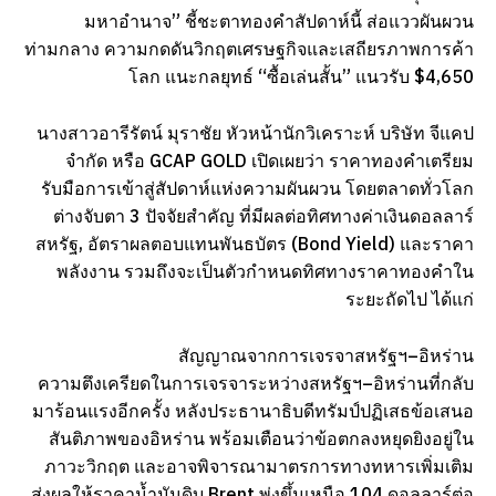
มหาอำนาจ” ชี้ชะตาทองคำสัปดาห์นี้ ส่อแววผันผวน
ท่ามกลาง ความกดดันวิกฤตเศรษฐกิจและเสถียรภาพการค้า
โลก แนะกลยุทธ์ “ซื้อเล่นสั้น” แนวรับ $4,650
นางสาวอารีรัตน์ มุราชัย หัวหน้านักวิเคราะห์ บริษัท จีแคป
จำกัด หรือ GCAP GOLD เปิดเผยว่า ราคาทองคำเตรียม
รับมือการเข้าสู่สัปดาห์แห่งความผันผวน โดยตลาดทั่วโลก
ต่างจับตา 3 ปัจจัยสำคัญ ที่มีผลต่อทิศทางค่าเงินดอลลาร์
สหรัฐ, อัตราผลตอบแทนพันธบัตร (Bond Yield) และราคา
พลังงาน รวมถึงจะเป็นตัวกำหนดทิศทางราคาทองคำใน
ระยะถัดไป ได้แก่
สัญญาณจากการเจรจาสหรัฐฯ–อิหร่าน
ความตึงเครียดในการเจรจาระหว่างสหรัฐฯ–อิหร่านที่กลับ
มาร้อนแรงอีกครั้ง หลังประธานาธิบดีทรัมป์ปฏิเสธข้อเสนอ
สันติภาพของอิหร่าน พร้อมเตือนว่าข้อตกลงหยุดยิงอยู่ใน
ภาวะวิกฤต และอาจพิจารณามาตรการทางทหารเพิ่มเติม
ส่งผลให้ราคาน้ำมันดิบ Brent พุ่งขึ้นเหนือ 104 ดอลลาร์ต่อ