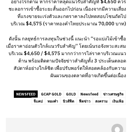
อย่างไรก็ตาม หากราคาหลุดแนวรับสำคัญที่ $4,650 ควร
ชะลอการเข้าซื้อระยะสั้นออกไปก่อน เนื่องจากมีความเสี่ยง
ที่แรงขายจะเร่งตัวและกดราคาลงไปทดสอบโซนถัดไป
บริเวณ $4,575 (ราคาทองคำไทยประมาณ 70,000 บาท)
ดังนั้น กลยุทธ์การลงทุนในช่วงนี้ แนะนำ “รอแบ่งไม้เข้าซื้อ
เมื่อราคาอ่อนตัวใกล้แนวรับสำคัญ” โดยเน้นรอจังหวะสะสม
บริเวณ $4,650 / $4,575 มากกว่าการไล่ราคาบริเวณแนว
ต้าน พร้อมติดตามปัจจัยข่าวสำคัญทั้ง 3 ประเด็นตลอด
สัปดาห์อย่างใกล้ชิด เพื่อปรับพอร์ตให้สอดคล้องกับความ
ผันผวนของตลาดที่อาจเกิดขึ้นต่อเนื่อง
NEWSFEED
GCAP GOLD
GOLD
Newsfeed
ข่าวเศรษฐกิจ
จีแคป
ทองคำ
นิวส์ฟีด
ฟีดข่าว
สงคราม
เงินเฟ้อ