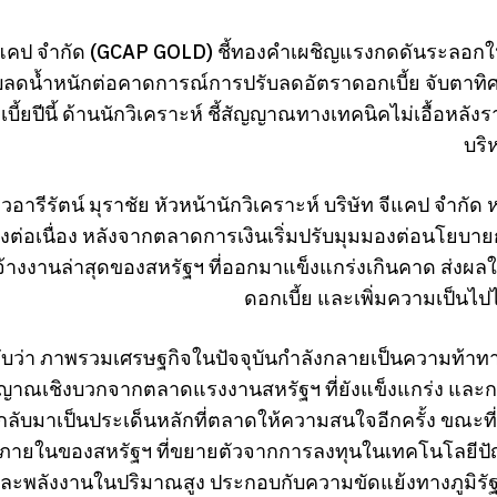
จีแคป จำกัด (GCAP GOLD) ชี้ทองคำเผชิญแรงกดดันระลอกให
ลดน้ำหนักต่อคาดการณ์การปรับลดอัตราดอกเบี้ย จับตาทิ
เบี้ยปีนี้ ด้านนักวิเคราะห์ ชี้สัญญาณทางเทคนิคไม่เอื้อหลั
บริ
อารีรัตน์ มุราชัย หัวหน้านักวิเคราะห์ บริษัท จีแคป จำก
งต่อเนื่อง หลังจากตลาดการเงินเริ่มปรับมุมมองต่อนโยบาย
้างงานล่าสุดของสหรัฐฯ ที่ออกมาแข็งแกร่งเกินคาด ส่งผ
ดอกเบี้ย และเพิ่มความเป็นไปไ
อมรับว่า ภาพรวมเศรษฐกิจในปัจจุบันกำลังกลายเป็นความท้
าณเชิงบวกจากตลาดแรงงานสหรัฐฯ ที่ยังแข็งแกร่ง และการจ
อกลับมาเป็นประเด็นหลักที่ตลาดให้ความสนใจอีกครั้ง ขณะที
ภายในของสหรัฐฯ ที่ขยายตัวจากการลงทุนในเทคโนโลยีปัญญา
บและพลังงานในปริมาณสูง ประกอบกับความขัดแย้งทางภูมิรัฐศา