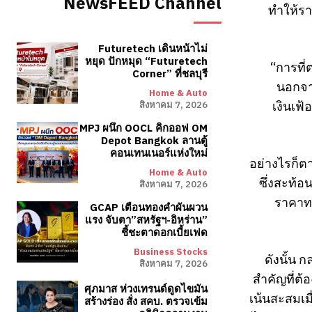
NewsFEED Channel
ทำให้รา
Futuretech เดินหน้าไม่
หยุด ปักหมุด “Futuretech
“การที่
Corner” ที่ชลบุรี
นอกจา
Home & Auto
เงินเฟ
สิงหาคม 7, 2026
MPJ ผนึก OOCL คิกออฟ OM
Depot Bangkok ลานตู้
คอนเทนเนอร์แห่งใหม่
อย่างไรก็ต
Home & Auto
ซึ่งสะท้
สิงหาคม 7, 2026
ราคาทอ
GCAP เตือนทองคำผันผวน
แรง จับตา”สหรัฐฯ-อิหร่าน”
ชี้ชะตาดอกเบี้ยเฟด
Business Stocks
ดังนั้น 
สิงหาคม 7, 2026
สำคัญที่ต
ศุภมาส ห่วงเทรนด์ดูดไขมัน
เน้นสะสมเม
สร้างร่อง สั่ง สคบ. ตรวจเข้ม