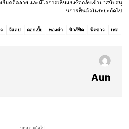
ิ่มคลี่คลาย และมีโอกาสเห็นแรงซื้อกลับเข้ามาสนับสนุ
นการฟื้นตัวในระยะถัดไป
ิจ
จีแคป
ดอกเบี้ย
ทองคำ
นิวส์ฟีด
ฟีดข่าว
เฟด
Aun
บทความถัดไป