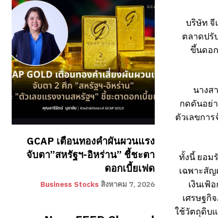
บริษัท 
ตลาดปรับ
ขึ้นดอก
นางสาว
กดดันอย่า
ตัวเลขการจ
GCAP เตือนทองคำผันผวนแรง
จับตา”สหรัฐฯ-อิหร่าน” ชี้ชะตา
ทั้งนี้ ย
ดอกเบี้ยเฟด
เฉพาะสัญญ
เงินเฟ้
Business Stocks
สิงหาคม 7, 2026
เศรษฐกิจ
ใช้วัตถุดิ