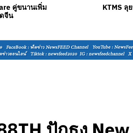
e คู่ขนานเพิ่ม
KTMS ลุยข
ดจีน