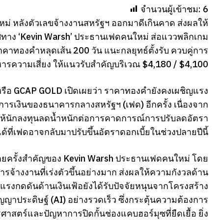
จำนวนผู้เข้าชม:
6
ม่ หลังตัวเลขจ้างงานสหรัฐฯ ออกมาดีเกินคาด ส่งผลให้
ศทาง ‘Kevin Warsh’ ประธานเฟดคนใหม่ ส่อแววพลิกเกม
งราคาทองคำหลุดเส้น 200 วัน แนะกลยุทธ์ตั้งรับ ควบคู่การ
หารความเสี่ยง ให้แนวรับสำคัญบริเวณ $4,180 / $4,100
ัด หรือ GCAP GOLD เปิดเผยว่า ราคาทองคำยังคงเผชิญแรง
การเงินของธนาคารกลางสหรัฐฯ (เฟด) อีกครั้ง เนื่องจาก
ลให้นักลงทุนลดน้ำหนักต่อการคาดการณ์การปรับลดอัตรา
ด้ที่เฟดอาจกลับมาปรับขึ้นอัตราดอกเบี้ยในช่วงปลายปีนี้
าทายครั้งสำคัญของ Kevin Warsh ประธานเฟดคนใหม่ โดย
้างงานที่เร่งตัวขึ้นอย่างมาก ส่งผลให้ความกังวลด้าน
่แรงกดดันด้านเงินเฟ้อยังได้รับปัจจัยหนุนจากโครงสร้าง
ประดิษฐ์ (AI) อย่างรวดเร็ว ซึ่งกระตุ้นความต้องการ
สตร์และปัญหาการปิดกั้นช่องแคบฮอร์มุซที่ยืดเยื้อ ยิ่ง