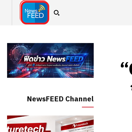
“
NewsFEED Channel