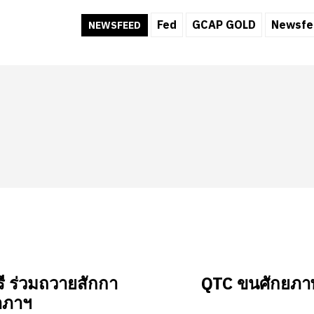
Fed
GCAP GOLD
Newsfe
NEWSFEED
รี ร่วมถวายสักกา
QTC ขนศักยภา
าภาฯ