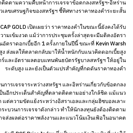
ฝ้าติดตามความคืบหน้าการเจรจาข้อตกลงสหรัฐฯ-อิหร่าน
 ตัวเลขเศรษฐกิจของสหรัฐฯ ชี้ทิศทางราคาทองคำระยะสั้น
ือ GCAP GOLD เปิดเผยว่า ราคาทองคำในขณะนี้ยังคงได้รับ
ามเข้มงวด แม้ว่าการประชุมครั้งล่าสุดจะมีมติคงอัตรา
อัตราดอกเบี้ยอีก 1 ครั้งภายในปีนี้ ขณะที่ Kevin Warsh
บสูง ส่งผลให้ตลาดกลับมาให้น้ำหนักกับแนวคิดดอกเบี้ยสูง
ลลาร์และอัตราผลตอบแทนพันธบัตรรัฐบาลสหรัฐฯ ให้อยู่ใน
ระดับสูง และยังเป็นตัวแปรสำคัญที่กดดันราคาทองคำ
ในการเจรจาระหว่างสหรัฐฯ และอิหร่านเกี่ยวกับข้อตกลง
ป็นอีกประเด็นสำคัญที่ตลาดติดตามอย่างใกล้ชิด แม้แนว
ต่ความขัดแย้งระหว่างอิสราเอลและกลุ่มฮิซบอลเลาะ
กระบวนการเจรจาดังกล่าว ทำให้นักลงทุนยังต้องติดตาม
กอาจส่งผลต่อราคาพลังงานและแนวโน้มเงินเฟ้อในอนาคต