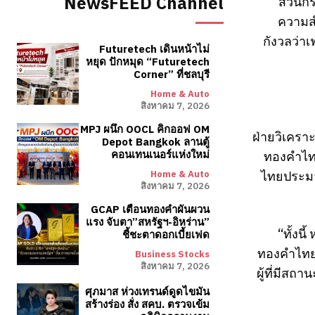
NewsFEED Channel
ส่วนกร
ความส
กังวลว่า
Futuretech เดินหน้าไม่
หยุด ปักหมุด “Futuretech
Corner” ที่ชลบุรี
Home & Auto
สิงหาคม 7, 2026
MPJ ผนึก OOCL คิกออฟ OM
ฝ่ายวิเครา
Depot Bangkok ลานตู้
ทองคำไท
คอนเทนเนอร์แห่งใหม่
ไทยประมา
Home & Auto
สิงหาคม 7, 2026
GCAP เตือนทองคำผันผวน
แรง จับตา”สหรัฐฯ-อิหร่าน”
“ทั้งน
ชี้ชะตาดอกเบี้ยเฟด
ทองคำไทยป
Business Stocks
สิงหาคม 7, 2026
ผู้ที่มีส
ศุภมาส ห่วงเทรนด์ดูดไขมัน
สร้างร่อง สั่ง สคบ. ตรวจเข้ม