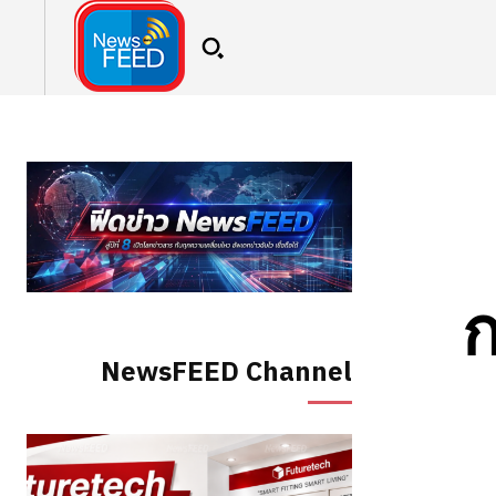
ก
NewsFEED Channel