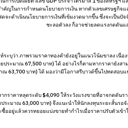
ณีการเปิดเผยตัวเลข GDP ประจำไตรมาส 1 ของสหรัฐฯ และดัช
ำคัญในการกำหนดนโยบายการเงิน หากตัวเลขเศรษฐกิจและเ
เฟดจะดำเนินนโยบายการเงินที่เข้มงวดมากขึ้น ซึ่งจะเป็นปั
ชะลอตัวลง ก็อาจช่วยลดแรงกดดันแล
ะห์ระบุว่า ภาพรวมราคาทองคำยังอยู่ในแนวโน้มขาลง เนื่อ
ยประมาณ 67,500 บาท) ได้ อย่างไรก็ตามหากราคายังสาม
ณ 63,700 บาท) ได้ มองว่ามีโอกาสรีบาวด์ขึ้นไปทดสอบแน
ี้ หากราคาหลุดระดับ $4,090 ให้ระวังแรงขายที่อาจกดดัน
ระมาณ 63,000 บาท) จึงแนะนำให้นักลงทุนระยะสั้นรอจังหว
ถานะซื้ออยู่แล้วควรทยอยแบ่งขายทำกำไรเมื่อราคาปรับตัวเ