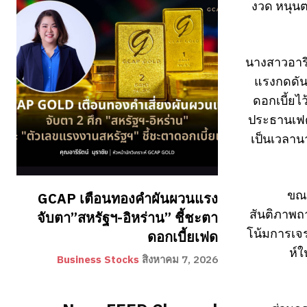
งวด หนุนต
นางสาวอารี
แรงกดดัน
ดอกเบี้ยไ
ประธานเฟด 
เป็นเวลาน
ขณะ
GCAP เตือนทองคำผันผวนแรง
สันติภาพถ
จับตา”สหรัฐฯ-อิหร่าน” ชี้ชะตา
โน้มการเจ
ดอกเบี้ยเฟด
ห์
Business Stocks
สิงหาคม 7, 2026