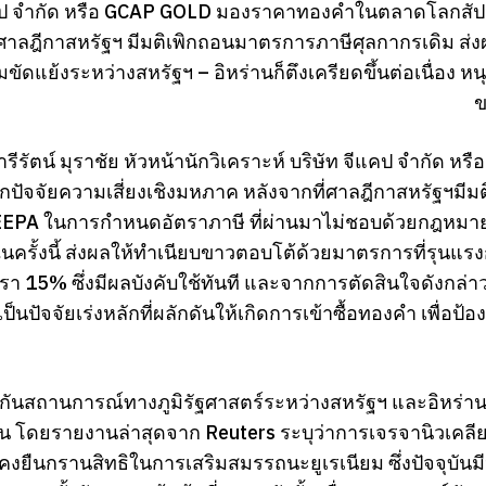
คป จำกัด หรือ GCAP GOLD มองราคาทองคำในตลาดโลกสัปดาห
าลฎีกาสหรัฐฯ มีมติเพิกถอนมาตรการภาษีศุลกากรเดิม ส่งผ
ัดแย้งระหว่างสหรัฐฯ – อิหร่านก็ตึงเครียดขึ้นต่อเนื่อง
ข
ีรัตน์ มุราชัย หัวหน้านักวิเคราะห์ บริษัท จีแคป จำกัด ห
กปัจจัยความเสี่ยงเชิงมหภาค หลังจากที่ศาลฎีกาสหรัฐฯมีม
EPA ในการกำหนดอัตราภาษี ที่ผ่านมาไม่ชอบด้วยกฎหมาย
นครั้งนี้ ส่งผลให้ทำเนียบขาวตอบโต้ด้วยมาตรการที่รุนแรง
า 15% ซึ่งมีผลบังคับใช้ทันที และจากการตัดสินใจดังกล่
็นปัจจัยเร่งหลักที่ผลักดันให้เกิดการเข้าซื้อทองคำ เพื
ันสถานการณ์ทางภูมิรัฐศาสตร์ระหว่างสหรัฐฯ และอิหร่านยั
น โดยรายงานล่าสุดจาก Reuters ระบุว่าการเจรจานิวเคลีย
งคงยืนกรานสิทธิในการเสริมสมรรถนะยูเรเนียม ซึ่งปัจจุบันม