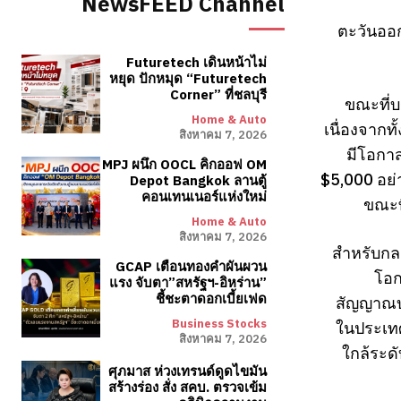
NewsFEED Channel
ตะวันออ
Futuretech เดินหน้าไม่
หยุด ปักหมุด “Futuretech
Corner” ที่ชลบุรี
ขณะที่บ
Home & Auto
เนื่องจาก
สิงหาคม 7, 2026
มีโอกาส
MPJ ผนึก OOCL คิกออฟ OM
$5,000 อย่า
Depot Bangkok ลานตู้
คอนเทนเนอร์แห่งใหม่
ขณะท
Home & Auto
สิงหาคม 7, 2026
สำหรับกลย
GCAP เตือนทองคำผันผวน
โอก
แรง จับตา”สหรัฐฯ-อิหร่าน”
ชี้ชะตาดอกเบี้ยเฟด
สัญญาณบว
Business Stocks
ในประเท
สิงหาคม 7, 2026
ใกล้ระด
ศุภมาส ห่วงเทรนด์ดูดไขมัน
สร้างร่อง สั่ง สคบ. ตรวจเข้ม