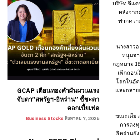
บริษัท จีแ
หลังจากศ
ฟากความข
นางสาวอาร
หนุนจา
กฎหมาย IE
เพิกถอนใ
โลกในอัตร
และกลายเป
GCAP เตือนทองคำผันผวนแรง
จับตา”สหรัฐฯ-อิหร่าน” ชี้ชะตา
ดอกเบี้ยเฟด
ขณะเดียวก
Business Stocks
สิงหาคม 7, 2026
การลงทุ
อิหร่านยั