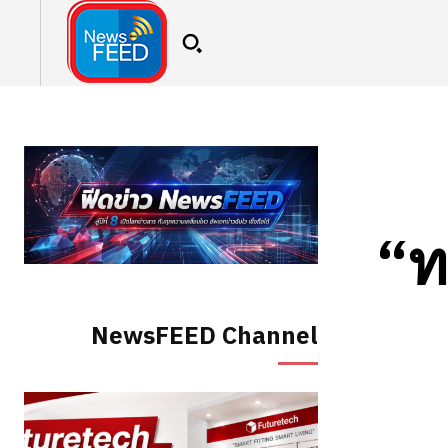
“ท
NewsFEED Channel