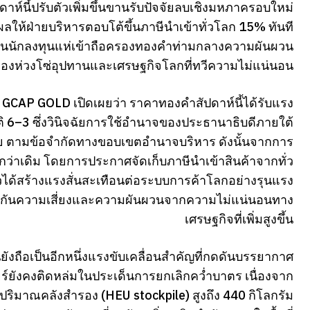
์นี้ปรับตัวเพิ่มขึ้นขานรับปัจจัยลบเชิงมหภาครอบใหม่
ลให้ฝ่ายบริหารตอบโต้ขึ้นภาษีนำเข้าทั่วโลก 15% ทันที
 หนุนนักลงทุนแห่เข้าถือครองทองคำท่ามกลางความผันผวน
องห่วงโซ่อุปทานและเศรษฐกิจโลกที่ทวีความไม่แน่นอน
รือ GCAP GOLD เปิดเผยว่า ราคาทองคำสัปดาห์นี้ได้รับแรง
ติ 6–3 ซึ่งวินิจฉัยการใช้อำนาจของประธานาธิบดีภายใต้
 ตามข้อจำกัดทางขอบเขตอำนาจบริหาร ดังนั้นจากการ
กว่าเดิม โดยการประกาศจัดเก็บภาษีนำเข้าสินค้าจากทั่ว
าวได้สร้างแรงสั่นสะเทือนต่อระบบการค้าโลกอย่างรุนแรง
่อป้องกันความเสี่ยงและความผันผวนจากความไม่แน่นอนทาง
เศรษฐกิจที่เพิ่มสูงขึ้น
งถือเป็นอีกหนึ่งแรงขับเคลื่อนสำคัญที่กดดันบรรยากาศ
ร์ยังคงติดหล่มในประเด็นการยกเลิกคว่ำบาตร เนื่องจาก
ีปริมาณคลังสำรอง (HEU stockpile) สูงถึง 440 กิโลกรัม