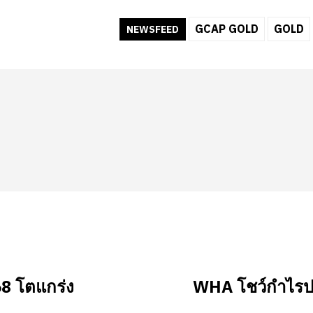
GCAP GOLD
GOLD
NEWSFEED
68 โตแกร่ง
WHA โชว์กำไรปกต