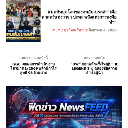
แมตช์หยุดโลกของคนอัมเบรลล่า”เมื่อ
ศาสตร์แห่งวาจา ปะทะ พลังแห่งการลงมือ
ทำ”
MLM / ธุรกิจเครือข่าย
สิงหาคม 4, 2026
บทความก่อนหน้านี้
บทความถัดไป
GGC เผยผลการดำเนินงาน
“DW” ปลุกพลังครั้งใหญ่! THE
ไตรมาส 1/2569 พลิกมีกำไร
LEGEND 3rd ฉลองชัยความ
สุทธิ 96 ล้านบาท
สำเร็จผู้นำ