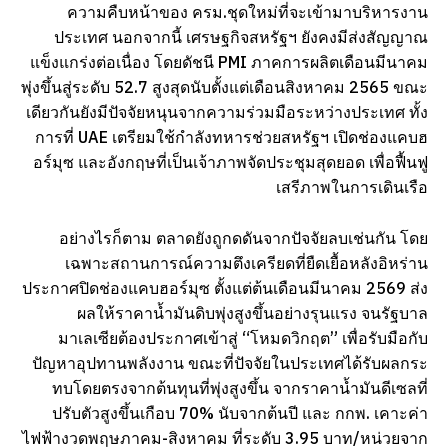
ความคืบหน้าของ ครม.ชุดใหม่ที่จะเข้ามาบริหารงาน
ประเทศ นอกจากนี้ เศรษฐกิจสหรัฐฯ ยังคงมีส่งสัญญาณ
แข็งแกร่งต่อเนื่อง โดยดัชนี PMI ภาคการผลิตเดือนมีนาคม
พุ่งขึ้นสู่ระดับ 52.7 สูงสุดนับตั้งแต่เดือนสิงหาคม 2565 ขณะ
เดียวกันยังมีปัจจัยหนุนจากความร่วมมือระหว่างประเทศ ทั้ง
การที่ UAE เตรียมใช้กำลังทหารช่วยสหรัฐฯ เปิดช่องแคบฮ
อร์มุซ และอังกฤษที่เป็นเจ้าภาพจัดประชุมสุดยอด เพื่อฟื้นฟู
เสรีภาพในการเดินเรือ
อย่างไรก็ตาม ตลาดยังถูกดดันจากปัจจัยลบเช่นกัน โดย
เฉพาะสถานการณ์ความตึงเครียดที่ยืดเยื้อหลังอิหร่าน
ประกาศปิดช่องแคบฮอร์มุซ ตั้งแต่ต้นเดือนมีนาคม 2569 ส่ง
ผลให้ราคาน้ำมันดิบพุ่งสูงขึ้นอย่างรุนแรง จนรัฐบาล
มาเลเซียต้องประกาศเข้าสู่ “โหมดวิกฤต” เพื่อรับมือกับ
ปัญหาอุปทานพลังงาน ขณะที่ปัจจัยในประเทศได้รับผลกระ
ทบโดยตรงจากต้นทุนที่พุ่งสูงขึ้น จากราคาน้ำมันดีเซลที่
ปรับตัวสูงขึ้นเกือบ 70% นับจากต้นปี และ กกพ. เคาะค่า
ไฟฟ้างวดพฤษภาคม-สิงหาคม ที่ระดับ 3.95 บาท/หน่วยจาก