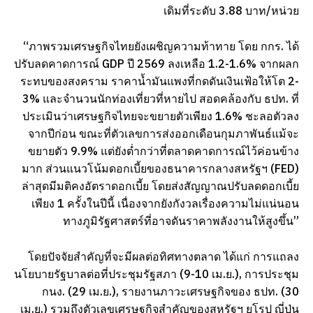
เดิมที่ระดับ 3.88 บาท/หน่วย
“ภาพรวมเศรษฐกิจไทยยังเผชิญความท้าทาย โดย กกร. ได้
ปรับลดคาดการณ์ GDP ปี 2569 ลงเหลือ 1.2-1.6% จากผลก
ระทบของสงคราม ราคาน้ำมันแพงที่กดดันเงินเฟ้อให้โต 2-
3% และจำนวนนักท่องเที่ยวที่หายไป สอดคล้องกับ ธปท. ที่
ประเมินว่าเศรษฐกิจไทยจะขยายตัวเพียง 1.6% ชะลอตัวลง
จากปีก่อน ขณะที่ตัวเลขการส่งออกเดือนกุมภาพันธ์แม้จะ
ขยายตัว 9.9% แต่ยังต่ำกว่าที่ตลาดคาดการณ์ไว้ค่อนข้าง
มาก ส่วนแนวโน้มดอกเบี้ยของธนาคารกลางสหรัฐฯ (FED)
ล่าสุดมีมติคงอัตราดอกเบี้ย โดยส่งสัญญาณปรับลดดอกเบี้ย
เพียง 1 ครั้งในปีนี้ เนื่องจากยังกังวลเรื่องความไม่แน่นอน
ทางภูมิรัฐศาสตร์ที่อาจดันราคาพลังงานให้สูงขึ้น”
โดยปัจจัยสำคัญที่จะมีผลต่อทิศทางตลาด ได้แก่ การแถลง
นโยบายรัฐบาลต่อที่ประชุมรัฐสภา (9-10 เม.ย.), การประชุม
กนง. (29 เม.ย.), รายงานภาวะเศรษฐกิจของ ธปท. (30
เม.ย.) รวมถึงตัวเลขเศรษฐกิจสำคัญของสหรัฐฯ ยุโรป ญี่ปุ่น