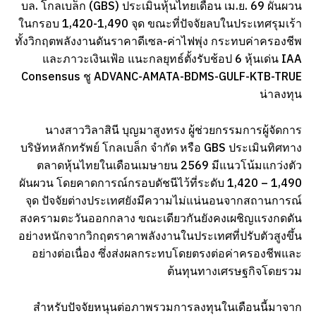
บล. โกลเบล็ก (GBS) ประเมินหุ้นไทยเดือน เม.ย. 69 ผันผวน
ในกรอบ 1,420-1,490 จุด ขณะที่ปัจจัยลบในประเทศรุมเร้า
ทั้งวิกฤตพลังงานดันราคาดีเซล-ค่าไฟพุ่ง กระทบค่าครองชีพ
และภาวะเงินเฟ้อ แนะกลยุทธ์ตั้งรับช้อป 6 หุ้นเด่น IAA
Consensus ชู ADVANC-AMATA-BDMS-GULF-KTB-TRUE
น่าลงทุน
นางสาววิลาสินี บุญมาสูงทรง ผู้ช่วยกรรมการผู้จัดการ
บริษัทหลักทรัพย์ โกลเบล็ก จำกัด หรือ GBS ประเมินทิศทาง
ตลาดหุ้นไทยในเดือนเมษายน 2569 มีแนวโน้มแกว่งตัว
ผันผวน โดยคาดการณ์กรอบดัชนีไว้ที่ระดับ 1,420 – 1,490
จุด ปัจจัยต่างประเทศยังมีความไม่แน่นอนจากสถานการณ์
สงครามตะวันออกกลาง ขณะเดียวกันยังคงเผชิญแรงกดดัน
อย่างหนักจากวิกฤตราคาพลังงานในประเทศที่ปรับตัวสูงขึ้น
อย่างต่อเนื่อง ซึ่งส่งผลกระทบโดยตรงต่อค่าครองชีพและ
ต้นทุนทางเศรษฐกิจโดยรวม
สำหรับปัจจัยหนุนต่อภาพรวมการลงทุนในเดือนนี้มาจาก