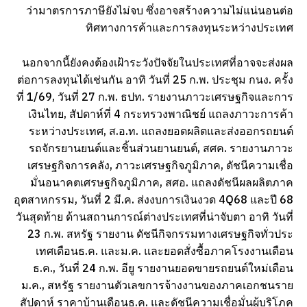
ว่ามาตรการภาษียังไม่จบ ซึ่งอาจสร้างความไม่แน่นอนต่อ
ทิศทางการค้าและการลงทุนระหว่างประเทศ
นอกจากนี้ยังคงต้องเฝ้าระวังปัจจัยในประเทศที่อาจจะส่งผล
ต่อการลงทุนได้เช่นกัน อาทิ วันที่ 25 ก.พ. ประชุม กนง. ครั้ง
ที่ 1/69, วันที่ 27 ก.พ. ธปท. รายงานภาวะเศรษฐกิจและการ
เงินไทย, สัปดาห์ที่ 4 กระทรวงพาณิชย์ แถลงภาวะการค้า
ระหว่างประเทศ, ส.อ.ท. แถลงยอดผลิตและส่งออกรถยนต์
รถจักรยานยนต์และชิ้นส่วนยานยนต์, สศค. รายงานภาวะ
เศรษฐกิจการคลัง, ภาวะเศรษฐกิจภูมิภาค, ดัชนีความเชื่อ
มั่นอนาคตเศรษฐกิจภูมิภาค, สศอ. แถลงดัชนีผลผลิตภาค
อุตสาหกรรม, วันที่ 2 มี.ค. ส่งงบการเงินงวด 4Q68 และปี 68
วันสุดท้าย ด้านสถานการณ์ต่างประเทศที่น่าจับตา อาทิ วันที่
23 ก.พ. สหรัฐ รายงาน ดัชนีกิจกรรมทางเศรษฐกิจทั่วประ
เทศเดือนธ.ค. และม.ค. และยอดสั่งซื้อภาคโรงงานเดือน
ธ.ค., วันที่ 24 ก.พ. อียู รายงานยอดขายรถยนต์ใหม่เดือน
ม.ค., สหรัฐ รายงานตัวเลขการจ้างงานของภาคเอกชนราย
สัปดาห์ ราคาบ้านเดือนธ.ค. และดัชนีความเชื่อมั่นผู้บริโภค