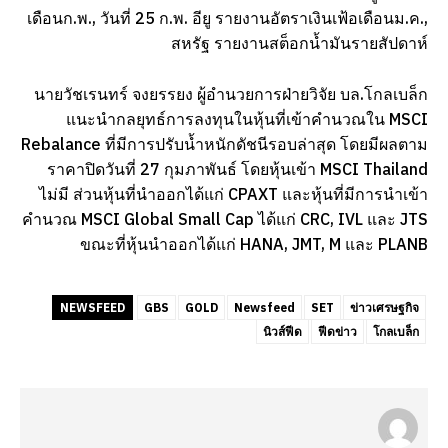
เดือนก.พ., วันที่ 25 ก.พ. อียู รายงานอัตราเงินเฟ้อเดือนม.ค.,
สหรัฐ รายงานสต็อกน้ำมันรายสัปดาห์
นายวัชเรนทร์ จงยรรยง ผู้อำนวยการฝ่ายวิจัย บล.โกลเบล็ก
แนะนำกลยุทธ์การลงทุนในหุ้นที่เข้าคำนวณใน MSCI
Rebalance ที่มีการปรับน้ำหนักดัชนีรอบล่าสุด โดยมีผลตาม
ราคาปิดวันที่ 27 กุมภาพันธ์ โดยหุ้นเข้า MSCI Thailand
ไม่มี ส่วนหุ้นที่นำออกได้แก่ CPAXT และหุ้นที่มีการนำเข้า
คำนวณ MSCI Global Small Cap ได้แก่ CRC, IVL และ JTS
ขณะที่หุ้นนำออกได้แก่ HANA, JMT, M และ PLANB
NEWSFEED
GBS
GOLD
Newsfeed
SET
ข่าวเศรษฐกิจ
นิวส์ฟีด
ฟีดข่าว
โกลเบล็ก