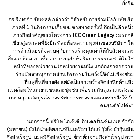
ยั่งยืน
ดร.รีเบคก้า รัสเซลล์ กล่าวว่า “สำหรับการร่วมมือกับทัพเรือ
ภาคที่ 1 ในกิจกรรมเก็บขยะชายหาดครั้งนี้ ถือเป็นอีกหนึ่ง
ภารกิจสำคัญของโครงการ ICC Green Legacy : มรดกสี
เขียวสู่อนาคตที่ยั่งยืน ที่สะท้อนความมุ่งมั่นของบริษัทฯ ใน
การดำเนินธุรกิจควบคู่กับการสร้างคุณค่าให้กับสังคมและ
สิ่งแวดล้อม เราเชื่อว่าการอนุรักษ์ทรัพยากรธรรมชาติไม่ใช่
หน้าที่ของหน่วยงานใดหน่วยงานหนึ่ง แต่ต้องอาศัยความ
ร่วมมือจากทุกภาคส่วน กิจกรรมในครั้งนี้จึงไม่เพียงช่วย
ฟื้นฟูพื้นที่ชายฝั่ง แต่ยังเป็นการสร้างจิตสำนึกด้านสิ่ง
แวดล้อมให้แก่เยาวชนและชุมชน เพื่อร่วมกันดูแลและส่งต่อ
ความอุดมสมบูรณ์ของทรัพยากรทางทะเลและชายฝั่งให้กับ
คนรุ่นต่อไปค่ะ”
นอกจากนี้ บริษัท ไอ.ซี.ซี. อินเตอร์เนชั่นแนล จำกัด
(มหาชน) ยังได้นำผลิตภัณฑ์ในเครือฯ ได้แก่ กุ๊งกิ๊ง ยำวุ้นเส้น
กึ่งสำเร็จรูป, บะหมี่กึ่งสำเร็จรูป, ข้าวต้มชามกึ่งสำเร็จรูป ตรา