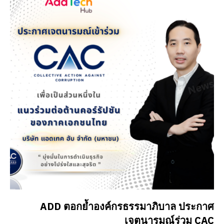
ADD ตอกย้ำองค์กรธรรมาภิบาล ประกาศ
เจตนารมณ์ร่วม CAC