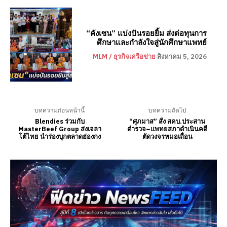
“คังเซน” แบ่งปันรอยยิ้ม ส่งต่อทุนการ
ศึกษาและกำลังใจสู่นักศึกษาแพทย์
MLM / ธุรกิจเครือข่าย
สิงหาคม 5, 2026
บทความก่อนหน้านี้
บทความถัดไป
Blendies ร่วมกับ
“ศุภมาส” สั่ง สคบ.ประสาน
MasterBeef Group ส่งเจลา
ตำรวจ–แพทยสภาดำเนินคดี
โต้ไทย นำร่องบุกตลาดฮ่องกง
ตัดวงจรหมอเถื่อน