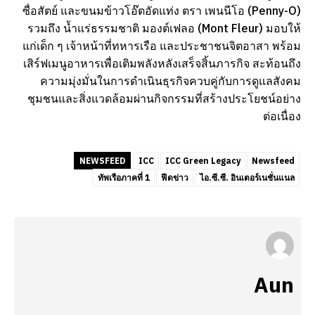
ซื่อสัตย์ และขนมข้าวโอ๊ตอัดแท่ง ตรา เพนนีโอ (Penny-O)
รวมถึง น้ำแร่ธรรมชาติ มองต์เฟลอ (Mont Fleur) มอบให้
แก่เด็ก ๆ เจ้าหน้าที่ทหารเรือ และประชาชนจิตอาสา พร้อม
เสิร์ฟเมนูอาหารเพื่อเติมพลังหลังเสร็จสิ้นภารกิจ สะท้อนถึง
ความมุ่งมั่นในการดำเนินธุรกิจควบคู่กับการดูแลสังคม
ชุมชนและสิ่งแวดล้อมผ่านกิจกรรมที่สร้างประโยชน์อย่าง
ต่อเนื่อง
NEWSFEED
ICC
ICC Green Legacy
Newsfeed
ทัพเรือภาคที่ 1
ฟีดข่าว
ไอ.ซี.ซี. อินเตอร์เนชั่นแนล
Aun