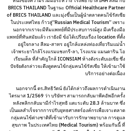
หนึ่งของความร่วมมือระหว่าง โรงพยาบาล IMH สีลม กับ
BRICS THAILAND ในฐานะ Official Healthcare Partner
of BRICS THAILAND และมุ่งขึ้นเป็นผู้นำตลาดคนไข้รัสเซีย
ในประเทศไทย ก้าวสู่“Russian Medical Tourism” เพราะ
นอกจากเราจะมีทีมแพทย์ที่มีประสบการณ์สูง มีเครื่องมือ
แพทย์ที่ทันสมัยแล้ว เรายังมี ข้อได้เปรียบเรื่อง location ที่ตั้ง
อยู่ใจกลาง สีลม-สาทร อยู่ใกล้แหล่งท่องเที่ยวริมแม่น้ำ
เจ้าพระยาใกล้โรงแรมแชงกรี-ลา, โรงแรม แมนดาริน โอ
เรียนเต็ล ที่สำคัญใกล้ ICONSIAM ห้างดังระดับเอเซีย ซึ่ง
ปัจจัยดังกล่าวจะดึงดูดคนไข้กลุ่มคนไข้รัสเซีย ให้เข้ามาใช้
บริการอย่างต่อเนื่อง
นอกจากนี้ ดร.สิทธิวัตน์ ยังได้กล่าวถึงผลการดำเนินงาน
ไตรมาส 1/2569 ว่า บริษัทฯ สามารถกลับมาพีคอัพอีกครั้ง
หลังพลิกกลับมามีกำไรสุทธิ แตะระดับ 28.3 ล้านบาท ซึ่ง
เป็นผลสำเร็จจากการปรับยุทธศาสตร์องค์กรเพื่อเจาะตลาด
กลุ่มคนไข้ต่างชาติที่เข้ามารับการรักษาพยาบาล การดูแล
สุขภาพ ในประเทศไทย (Medical Tourism) พร้อมกันนี้ ที่