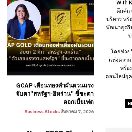
With 
คึกคั
บริหาร พร้
พัฒนาธุรกิ
ป
โดยช่วง 
แห่งความส
พร้อ
ออนไลน์ยุค
GCAP เตือนทองคำผันผวนแรง
จับตา”สหรัฐฯ-อิหร่าน” ชี้ชะตา
ดอกเบี้ยเฟด
N
Business Stocks
สิงหาคม 7, 2026