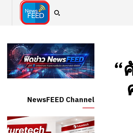
“ค
NewsFEED Channel