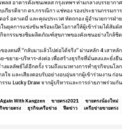
นเพลส อาคารคังเซนเพลส กรุงเทพฯ ท่ามกลางบรรยากาศ
รับเกียรติจาก ดร.กรรณิกา แช่ทอง รองประธานกรรมการ
เดอร์ อคาเดมี่ และคุณประเวศ หัตถกอง ผู้อำนวยการฝ่าย
ในยุคการแข่งขัน พร้อมเปิดโอกาสให้ผู้เข้าร่วมได้สัมผัส
ิจกรรมชงชิมผลิตภัณฑ์สุขภาพของคังเซนอย่างใกล้ชิด
งคนที่ “กลับมาแล้วไปต่อได้จริง” ผ่านหลัก 4 เสาหลัก
ย-บริหาร-ส่งต่อ เพื่อสร้างธุรกิจที่มั่นคงและยั่งยืน
างผลลัพธ์ได้อีกครั้ง รวมถึงแนวทางการทำธุรกิจบนโลก
ใจ และเสียงตอบรับอย่างอบอุ่นจากผู้เข้าร่วมงาน ก่อน
จกรรม Lucky Draw จากผู้บริหารและการถ่ายภาพร่วมกัน
Again With Kangzen
ขายตรง2021
ขายตรงน้องใหม่
รกิจขายตรง
ธุรกิจเครือข่าย
ฟีดข่าว
เครือข่ายขายตรง