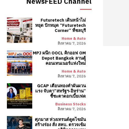
NewsFEED Channel
Futuretech เดินหน้าไม่
หยุด ปักหมุด “Futuretech
Corner” ที่ชลบุรี
Home & Auto
สิงหาคม 7, 2026
MPJ ผนึก OOCL คิกออฟ OM
Depot Bangkok ลานตู้
คอนเทนเนอร์แห่งใหม่
Home & Auto
สิงหาคม 7, 2026
GCAP เตือนทองคำผันผวน
แรง จับตา”สหรัฐฯ-อิหร่าน”
ชี้ชะตาดอกเบี้ยเฟด
Business Stocks
สิงหาคม 7, 2026
ศุภมาส ห่วงเทรนด์ดูดไขมัน
สร้างร่อง สั่ง สคบ. ตรวจเข้ม