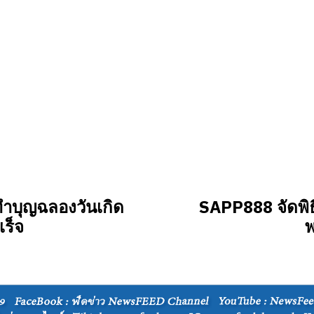
ำบุญฉลองวันเกิด
SAPP888 จัดพิธ
ร็จ
พ