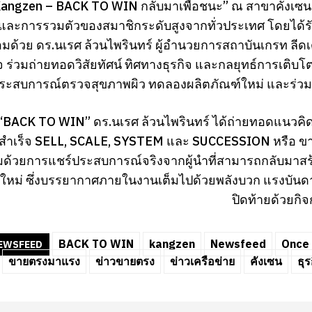
Kangzen – BACK TO WIN กลับมาเพื่อชนะ” ณ สาขาคังเซ
ก และการรวมตัวของสมาชิกระดับสูงจากทั่วประเทศ โดยได้
อมด้วย ดร.นเรศ ล้วนไพรินทร์ ผู้อำนวยการสถาบันเกรท ลีด
จ ร่วมถ่ายทอดวิสัยทัศน์ ทิศทางธุรกิจ และกลยุทธ์การเติบโต
ระสบการณ์ตรวจสุขภาพผิว ทดลองผลิตภัณฑ์ใหม่ และร่วมก
“BACK TO WIN” ดร.นเรศ ล้วนไพรินทร์ ได้ถ่ายทอดแนวคิดขอ
ำเร็จ SELL, SCALE, SYSTEM และ SUCCESSION หรือ ขาย-ขยา
มด้วยการแชร์ประสบการณ์จริงจากผู้นำที่สามารถกลับมาสร้
ใหม่ ซึ่งบรรยากาศภายในงานเต็มไปด้วยพลังบวก แรงบันดาล
ปิดท้ายด้วยกิ
BACK TO WIN
kangzen
Newsfeed
Once 
EWSFEED
ขายตรงมาแรง
ข่าวขายตรง
ข่าวเครือข่าย
คังเซน
ธุ