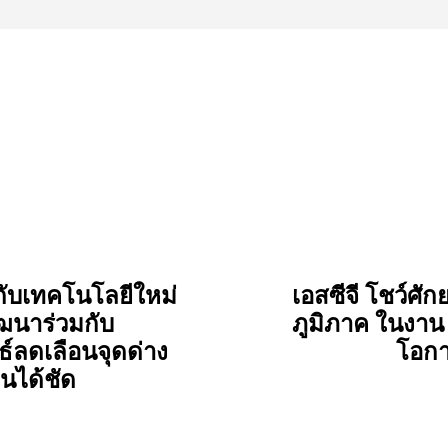
กับเทคโนโลยีใหม่
เอสซีจี โชว์ศั
ัฒนาร่วมกับ
ภูมิภาค ในงา
พธ์ลดเลือนจุดด่าง
โอกาส
็นได้ชัด