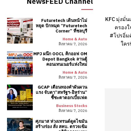
NewsFEED Channel
KFC มุ่งมั
Futuretech เดินหน้าไม่
หยุด ปักหมุด “Futuretech
ครองใจ
Corner” ที่ชลบุรี
#โปรอิ่มค
Home & Auto
ใครท
สิงหาคม 7, 2026
MPJ ผนึก OOCL คิกออฟ OM
Depot Bangkok ลานตู้
คอนเทนเนอร์แห่งใหม่
Home & Auto
สิงหาคม 7, 2026
GCAP เตือนทองคำผันผวน
แรง จับตา”สหรัฐฯ-อิหร่าน”
ชี้ชะตาดอกเบี้ยเฟด
Business Stocks
สิงหาคม 7, 2026
ศุภมาส ห่วงเทรนด์ดูดไขมัน
สร้างร่อง สั่ง สคบ. ตรวจเข้ม