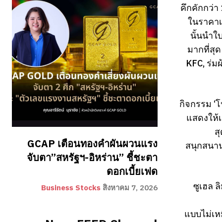
คึกคักกว่า
ในราคาเพ
นั้นนำใบ
มากที่สุ
KFC, ร่ม
กิจกรรม ‘โ
แสดงให้เ
ส
GCAP เตือนทองคำผันผวนแรง
สนุกสนาน
จับตา”สหรัฐฯ-อิหร่าน” ชี้ชะตา
ดอกเบี้ยเฟด
ซูเฮล 
Business Stocks
สิงหาคม 7, 2026
แบบไม่เหม