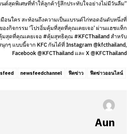
นต์สุดพิเศษที่ทำให้ลูกค้ารู้สึกประทับใจอย่างไม่มีวันลืม”
หมือนใคร สะท้อนถึงความเป็นแบรนด์ไก่ทอดอันดับหนึ่งที่
กรรม ‘โปรอิ่มคุ้มที่สุดที่คุณเคยเจอ’ ผ่านแฮชแท็ก
 #คุ้มสุดที่คุณเคยเจอ #คุ้มสุทธิคุณ #KFCThailand สำหรับ
ุกๆ แบบนี้จาก KFC กันได้ที่ Instagram @kfcthailand,
Facebook @KFCThailand และ X @KFCThailand
sfeed
newsfeedchannel
ฟีดข่าว
ฟีดข่าวออนไลน์
Aun