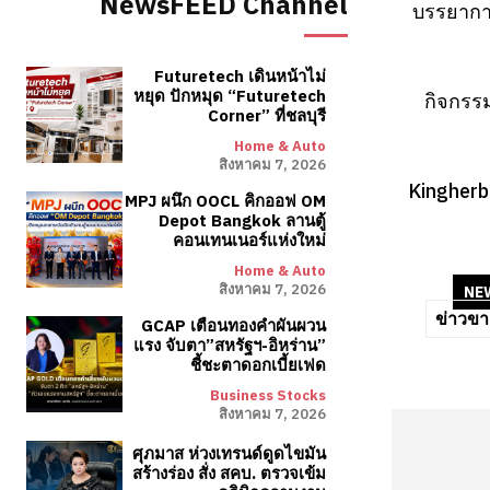
NewsFEED Channel
บรรยากาศ
Futuretech เดินหน้าไม่
หยุด ปักหมุด “Futuretech
กิจกรรม
Corner” ที่ชลบุรี
Home & Auto
สิงหาคม 7, 2026
Kingherb 
MPJ ผนึก OOCL คิกออฟ OM
Depot Bangkok ลานตู้
คอนเทนเนอร์แห่งใหม่
Home & Auto
สิงหาคม 7, 2026
NE
ข่าวข
GCAP เตือนทองคำผันผวน
แรง จับตา”สหรัฐฯ-อิหร่าน”
ชี้ชะตาดอกเบี้ยเฟด
Business Stocks
สิงหาคม 7, 2026
ศุภมาส ห่วงเทรนด์ดูดไขมัน
สร้างร่อง สั่ง สคบ. ตรวจเข้ม