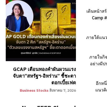
เดินหน้าสร้
Camp 
ภายใต้แนวค
ภายในกิจ
อย่างมีป
GCAP เตือนทองคำผันผวนแรง
จับตา”สหรัฐฯ-อิหร่าน” ชี้ชะตา
ดอกเบี้ยเฟด
อีกหน
แนวคิ
Business Stocks
สิงหาคม 7, 2026