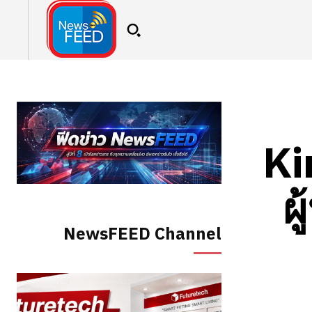
Ki
ผ
NewsFEED Channel