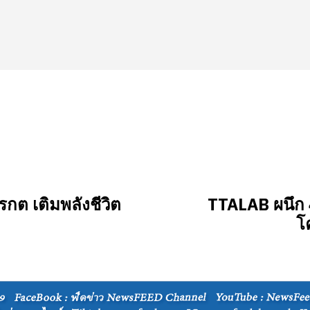
มรกต เติมพลังชีวิต
TTALAB ผนึก 4
โ