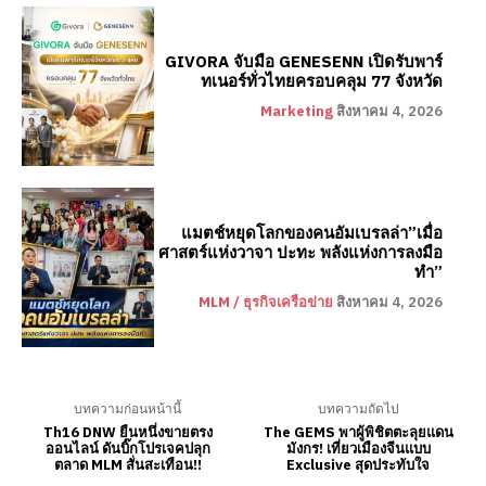
GIVORA จับมือ GENESENN เปิดรับพาร์
ทเนอร์ทั่วไทยครอบคลุม 77 จังหวัด
Marketing
สิงหาคม 4, 2026
แมตช์หยุดโลกของคนอัมเบรลล่า”เมื่อ
ศาสตร์แห่งวาจา ปะทะ พลังแห่งการลงมือ
ทำ”
MLM / ธุรกิจเครือข่าย
สิงหาคม 4, 2026
บทความก่อนหน้านี้
บทความถัดไป
Th16 DNW ยืนหนึ่งขายตรง
The GEMS พาผู้พิชิตตะลุยแดน
ออนไลน์ ดันบิ๊กโปรเจคปลุก
มังกร! เที่ยวเมืองจีนแบบ
ตลาด MLM สั่นสะเทือน!!
Exclusive สุดประทับใจ