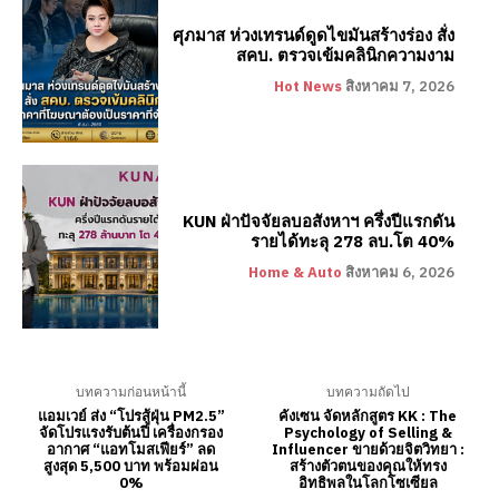
ศุภมาส ห่วงเทรนด์ดูดไขมันสร้างร่อง สั่ง
สคบ. ตรวจเข้มคลินิกความงาม
Hot News
สิงหาคม 7, 2026
KUN ฝ่าปัจจัยลบอสังหาฯ ครึ่งปีแรกดัน
รายได้ทะลุ 278 ลบ.โต 40%
Home & Auto
สิงหาคม 6, 2026
บทความก่อนหน้านี้
บทความถัดไป
แอมเวย์ ส่ง “โปรสู้ฝุ่น PM2.5”
คังเซน จัดหลักสูตร KK : The
จัดโปรแรงรับต้นปี เครื่องกรอง
Psychology of Selling &
อากาศ “แอทโมสเฟียร์” ลด
Influencer ขายด้วยจิตวิทยา :
สูงสุด 5,500 บาท พร้อมผ่อน
สร้างตัวตนของคุณให้ทรง
0%
อิทธิพลในโลกโซเซียล