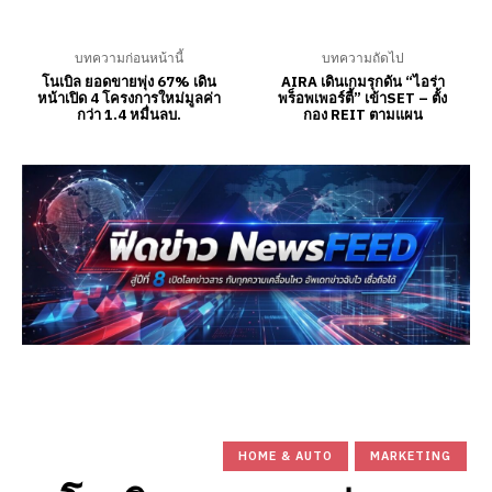
บทความก่อนหน้านี้
บทความถัดไป
โนเบิล ยอดขายพุ่ง 67% เดิน
AIRA เดินเกมรุกดัน “ไอร่า
หน้าเปิด 4 โครงการใหม่มูลค่า
พร็อพเพอร์ตี้” เข้าSET – ตั้ง
กว่า 1.4 หมื่นลบ.
กอง REIT ตามแผน