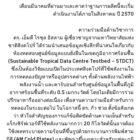
เดือนมีนาคมที่ผ่านมาและคาดว่าฐานการผลิตนี้จะเริ่ม
ดำเนินงานได้ภายในสิงหาคม ปี 2570
ความร่วมมือด้านวิชาการ
ดร. เอ็มดี ไรซุล อิสลาม ผู้เชี่ยวชาญจากมหาวิทยาลัยแห่ง
ชาติสิงคโปร์ ได้ร่วมนำเสนอข้อมูลเชิงลึกที่น่าสนใจเกี่ยวกับ
ห้องทดสอบศูนย์ข้อมูลแบบยั่งยืนในเขตภูมิอากาศร้อนชื้น
(Sustainable Tropical Data Centre Testbed – STDCT)
ซึ่งเป็นห้องวิจัยแบบเปิดในประเทศสิงคโปร์ที่ใช้พลังงานใน
การทดลองปัญหาหรืออุปสรรคต่างๆ ทั้งด้านพลังงานไฟฟ้า
พลังงานน้ำ และคาร์บอนสำหรับศูนย์ข้อมูลในพื้นที่ภูมิ
อากาศร้อนชื้นที่ระดับ 0.5 เมกกะวัตต์ โดยไมเดียมีการร่วม
ปรึกษาหารืออย่างต่อเนื่อง เพื่อสานความร่วมมือสำหรับการ
ทดลองในระยะต่อไป ในโอกาสนี้ ดร. กัว ช่วย ตั้งข้อสังเกต
ว่า หัวใจสำคัญของการแก้ข้อติดขัดด้านความเย็นสำหรับ
แร็กเซิร์ฟเวอร์ที่ใช้พลังงานมากกว่า 20 กิโลวัตต์นั้นอาจต้อง
ใช้เพลทระบายความร้อนที่ขึ้นรูปด้วยกระบวนการพิมพ์สาม
มิติ (AM Cold Plates) และพัฒนาขึ้นเฉพาะสำหรับแต่ละภูมิ