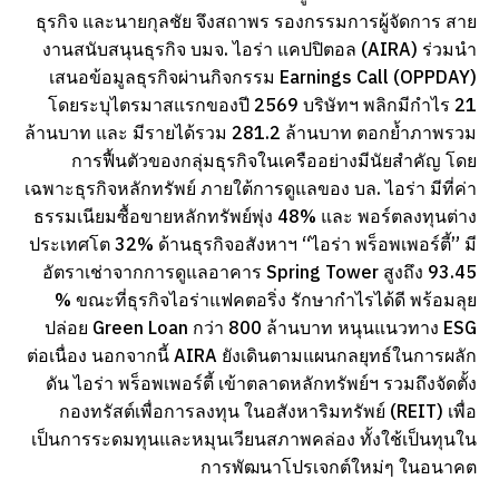
ธุรกิจ และนายกุลชัย จึงสถาพร รองกรรมการผู้จัดการ สาย
งานสนับสนุนธุรกิจ บมจ. ไอร่า แคปปิตอล (AIRA) ร่วมนำ
เสนอข้อมูลธุรกิจผ่านกิจกรรม Earnings Call (OPPDAY)
โดยระบุไตรมาสแรกของปี 2569 บริษัทฯ พลิกมีกำไร 21
ล้านบาท และ มีรายได้รวม 281.2 ล้านบาท ตอกย้ำภาพรวม
การฟื้นตัวของกลุ่มธุรกิจในเครืออย่างมีนัยสำคัญ โดย
เฉพาะธุรกิจหลักทรัพย์ ภายใต้การดูแลของ บล. ไอร่า มีที่ค่า
ธรรมเนียมซื้อขายหลักทรัพย์พุ่ง 48% และ พอร์ตลงทุนต่าง
ประเทศโต 32% ด้านธุรกิจอสังหาฯ “ไอร่า พร็อพเพอร์ตี้” มี
อัตราเช่าจากการดูแลอาคาร Spring Tower สูงถึง 93.45
% ขณะที่ธุรกิจไอร่าแฟคตอริ่ง รักษากำไรได้ดี พร้อมลุย
ปล่อย Green Loan กว่า 800 ล้านบาท หนุนแนวทาง ESG
ต่อเนื่อง นอกจากนี้ AIRA ยังเดินตามแผนกลยุทธ์ในการผลัก
ดัน ไอร่า พร็อพเพอร์ตี้ เข้าตลาดหลักทรัพย์ฯ รวมถึงจัดตั้ง
กองทรัสต์เพื่อการลงทุน ในอสังหาริมทรัพย์ (REIT) เพื่อ
เป็นการระดมทุนและหมุนเวียนสภาพคล่อง ทั้งใช้เป็นทุนใน
การพัฒนาโปรเจกต์ใหม่ๆ ในอนาคต