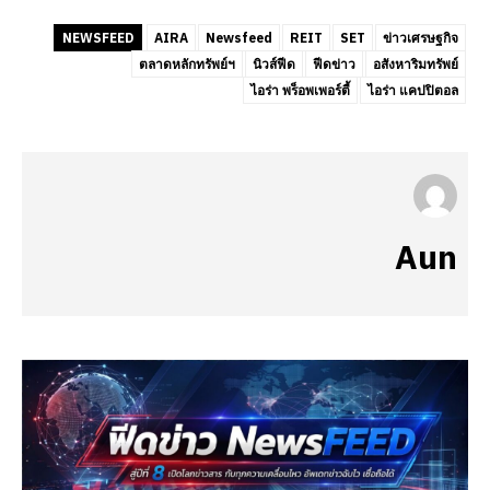
NEWSFEED
AIRA
Newsfeed
REIT
SET
ข่าวเศรษฐกิจ
ตลาดหลักทรัพย์ฯ
นิวส์ฟีด
ฟีดข่าว
อสังหาริมทรัพย์
ไอร่า พร็อพเพอร์ตี้
ไอร่า แคปปิตอล
Aun