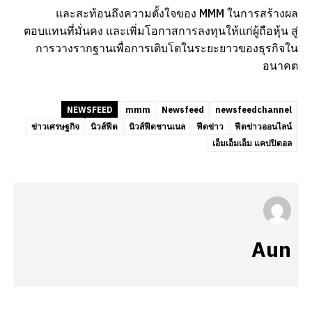
และสะท้อนถึงความตั้งใจของ MMM ในการสร้างผล
ตอบแทนที่มั่นคง และเพิ่มโอกาสการลงทุนให้แก่ผู้ถือหุ้น สู่
การวางรากฐานเพื่อการเติบโตในระยะยาวของธุรกิจใน
อนาคต
NEWSFEED
mmm
Newsfeed
newsfeedchannel
ข่าวเศรษฐกิจ
นิวส์ฟีด
นิวส์ฟีดชานเนล
ฟีดข่าว
ฟีดข่าวออนไลน์
เอ็มเอ็มเอ็ม แคปปิตอล
Aun