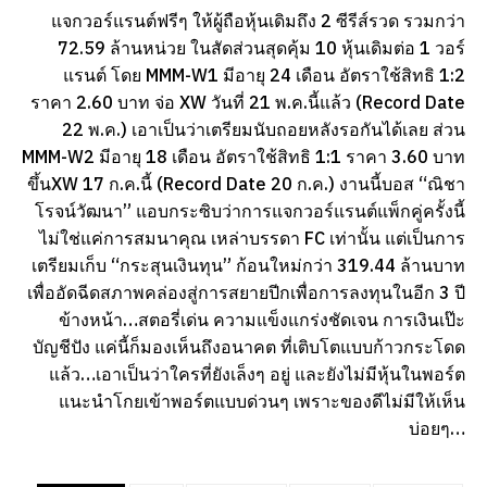
แจกวอร์แรนต์ฟรีๆ ให้ผู้ถือหุ้นเดิมถึง 2 ซีรีส์รวด รวมกว่า
72.59 ล้านหน่วย ในสัดส่วนสุดคุ้ม 10 หุ้นเดิมต่อ 1 วอร์
แรนต์ โดย MMM-W1 มีอายุ 24 เดือน อัตราใช้สิทธิ 1:2
ราคา 2.60 บาท จ่อ XW วันที่ 21 พ.ค.นี้แล้ว (Record Date
22 พ.ค.) เอาเป็นว่าเตรียมนับถอยหลังรอกันได้เลย ส่วน
MMM-W2 มีอายุ 18 เดือน อัตราใช้สิทธิ 1:1 ราคา 3.60 บาท
ขึ้นXW 17 ก.ค.นี้ (Record Date 20 ก.ค.) งานนี้บอส “ณิชา
โรจน์วัฒนา” แอบกระซิบว่าการแจกวอร์แรนต์แพ็กคู่ครั้งนี้
ไม่ใช่แค่การสมนาคุณ เหล่าบรรดา FC เท่านั้น แต่เป็นการ
เตรียมเก็บ “กระสุนเงินทุน” ก้อนใหม่กว่า 319.44 ล้านบาท
เพื่ออัดฉีดสภาพคล่องสู่การสยายปีกเพื่อการลงทุนในอีก 3 ปี
ข้างหน้า…สตอรี่เด่น ความแข็งแกร่งชัดเจน การเงินเป๊ะ
บัญชีปัง แค่นี้ก็มองเห็นถึงอนาคต ที่เติบโตแบบก้าวกระโดด
แล้ว…เอาเป็นว่าใครที่ยังเล็งๆ อยู่ และยังไม่มีหุ้นในพอร์ต
แนะนำโกยเข้าพอร์ตแบบด่วนๆ เพราะของดีไม่มีให้เห็น
บ่อยๆ…