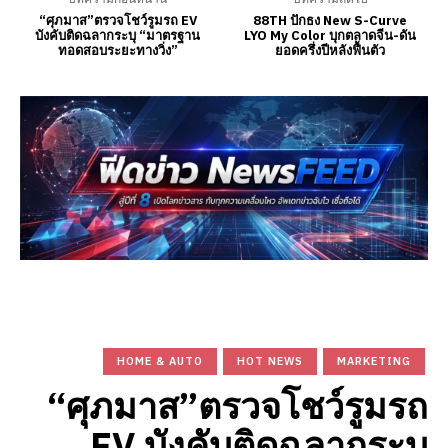
“ศุภมาส”ตรวจโชว์รูมรถ EV
88TH ปักธง New S-Curve
บังคับติดฉลากระบุ “มาตรฐาน
LYO My Color บุกตลาดจีน-ดัน
ทอดสอบระยะทางวิ่ง”
ยอดครึ่งปีหลังฟื้นตัว