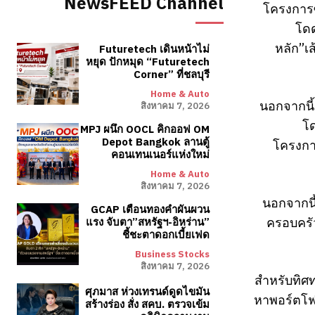
NewsFEED Channel
โครงการ
โดด
หลัก”เ
Futuretech เดินหน้าไม่
หยุด ปักหมุด “Futuretech
Corner” ที่ชลบุรี
Home & Auto
นอกจากนี้
สิงหาคม 7, 2026
โด
MPJ ผนึก OOCL คิกออฟ OM
Depot Bangkok ลานตู้
โครงการ
คอนเทนเนอร์แห่งใหม่
Home & Auto
สิงหาคม 7, 2026
นอกจากนี
GCAP เตือนทองคำผันผวน
ครอบครั
แรง จับตา”สหรัฐฯ-อิหร่าน”
ชี้ชะตาดอกเบี้ยเฟด
Business Stocks
สิงหาคม 7, 2026
สำหรับทิศท
ศุภมาส ห่วงเทรนด์ดูดไขมัน
หาพอร์ตโฟล
สร้างร่อง สั่ง สคบ. ตรวจเข้ม