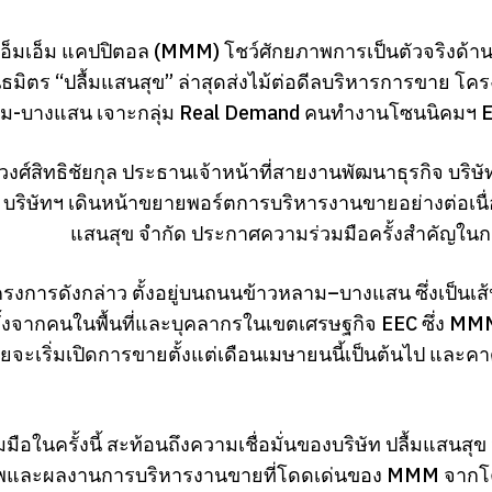
เอ็มเอ็ม แคปปิตอล (MMM) โชว์ศักยภาพการเป็นตัวจริงด้
นธมิตร “ปลื้มแสนสุข” ล่าสุดส่งไม้ต่อดีลบริหารการขาย โ
ม-บางแสน เจาะกลุ่ม Real Demand คนทำงานโซนนิคมฯ EEC 
 วงศ์สิทธิชัยกุล ประธานเจ้าหน้าที่สายงานพัฒนาธุรกิจ บริ
า บริษัทฯ เดินหน้าขยายพอร์ตการบริหารงานขายอย่างต่อเนื่
แสนสุข จำกัด ประกาศความร่วมมือครั้งสำคัญใน
งการดังกล่าว ตั้งอยู่บนถนนข้าวหลาม–บางแสน ซึ่งเป็นเส้นท
ทั้งจากคนในพื้นที่และบุคลากรในเขตเศรษฐกิจ EEC ซึ่ง M
จะเริ่มเปิดการขายตั้งแต่เดือนเมษายนนี้เป็นต้นไป และคา
ือในครั้งนี้ สะท้อนถึงความเชื่อมั่นของบริษัท ปลื้มแสนสุข จำ
าพและผลงานการบริหารงานขายที่โดดเด่นของ MMM จากโคร