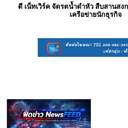
ดี เน็ทเวิร์ค จัดรดน้ำดำหัว สืบสานสง
เครือข่ายนักธุรกิจ