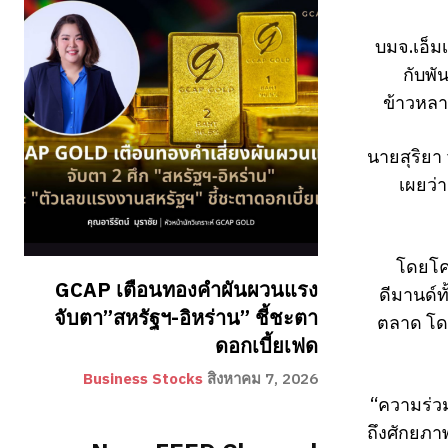
บมจ.เอ็ม
กับพั
ข้าวหลา
นายสุริยา
เผยว่
โดยโคร
GCAP เตือนทองคำผันผวนแรง
ดีมานด์
จับตา”สหรัฐฯ-อิหร่าน” ชี้ชะตา
ตลาด โดย
ดอกเบี้ยเฟด
Business Stocks
สิงหาคม 7, 2026
“ความร่วมม
ถึงศักยภ