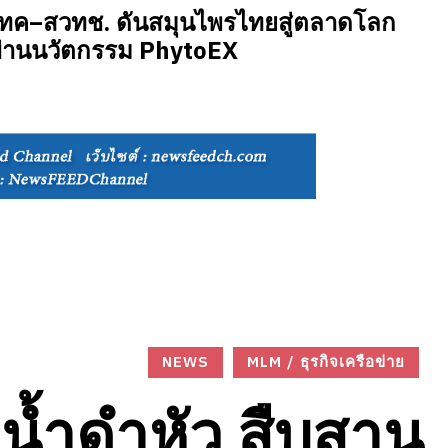
ทค–สวทช. ดันสมุนไพรไทยสู่ตลาดโลก
ผ่านนวัตกรรม PhytoEX