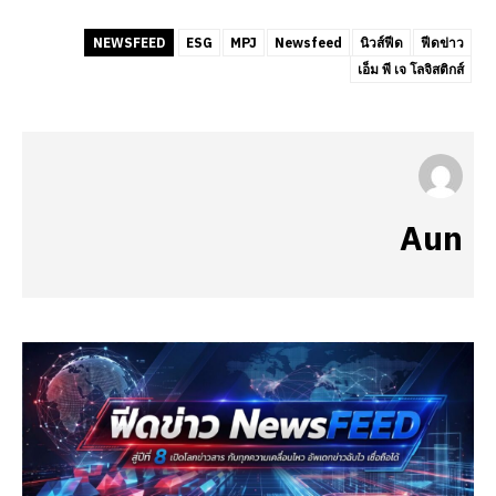
NEWSFEED
ESG
MPJ
Newsfeed
นิวส์ฟีด
ฟีดข่าว
เอ็ม พี เจ โลจิสติกส์
Aun