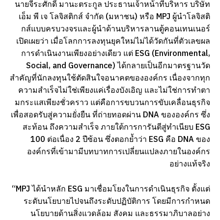
นายจีระศักดิ์ มานะตระกูล ประธานเจ้าหน้าที่บริหาร บริษัท
เอ็ม พี เจ โลจิสติกส์ จำกัด (มหาชน) หรือ MPJ ผู้นำโลจิสติ
กส์แบบครบวงจรและผู้นำด้านบริหารลานตู้คอนเทนเนอร์
เปิดเผยว่า เมื่อโลกการลงทุนยุคใหม่ไม่ได้วัดกันที่ตัวเลขผล
การดำเนินงานเพียงอย่างเดียว แต่ ESG (Environmental,
Social, and Governance) ได้กลายเป็นอีกมาตรฐานวัด
สำคัญที่นักลงทุนใช้ตัดสินใจอนาคตขององค์กร เนื่องจากทุก
ความสำเร็จไม่ใช่เพียงแค่เรื่องบังเอิญ และไม่ใช่การทำตา
มกระแสเพียงชั่วคราว แต่คือการขบวนการขับเคลื่อนธุรกิจ
เพื่อสอดรับสู่ความยั่งยืน ที่ถ่ายทอดผ่าน DNA ขององค์กร ซึ่ง
สะท้อน ถึงความสำเร็จ ภายใต้การการันตีสู่ทำเนียบ ESG
100 ต่อเนื่อง 2 ปีซ้อน ซึ่งตอกย้ำว่า ESG คือ DNA ของ
องค์กรที่เข้ามามีบทบาทการเปลี่ยนแปลงภายในองค์กร
อย่างแท้จริง
“MPJ ได้นำหลัก ESG มาเชื่อมโยงในการดำเนินธุรกิจ ตั้งแต่
ระดับนโยบายไปจนถึงระดับปฏิบัติการ โดยมีการกำหนด
นโยบายด้านสิ่งแวดล้อม สังคม และธรรมาภิบาลอย่าง