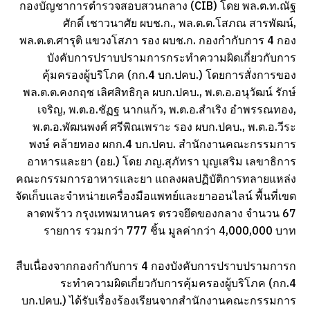
กองบัญชาการตำรวจสอบสวนกลาง (CIB) โดย พล.ต.ท.ณัฐ
ศักดิ์ เชาวนาศัย ผบช.ก., พล.ต.ต.โสภณ สารพัฒน์,
พล.ต.ต.ศารุติ แขวงโสภา รอง ผบช.ก. กองกำกับการ 4 กอง
บังคับการปราบปรามการกระทำความผิดเกี่ยวกับการ
คุ้มครองผู้บริโภค (กก.4 บก.ปคบ.) โดยการสั่งการของ
พล.ต.ต.คงกฤช เลิศสิทธิกุล ผบก.ปคบ., พ.ต.อ.อนุวัฒน์ รักษ์
เจริญ, พ.ต.อ.ชัฏฐ นากแก้ว, พ.ต.อ.สำเริง อำพรรณทอง,
พ.ต.อ.พัฒนพงศ์ ศรีพิณเพราะ รอง ผบก.ปคบ., พ.ต.อ.วีระ
พงษ์ คล้ายทอง ผกก.4 บก.ปคบ. สำนักงานคณะกรรมการ
อาหารและยา (อย.) โดย ภญ.สุภัทรา บุญเสริม เลขาธิการ
คณะกรรมการอาหารและยา แถลงผลปฏิบัติการทลายแหล่ง
จัดเก็บและจำหน่ายเครื่องมือแพทย์และยาออนไลน์ พื้นที่เขต
ลาดพร้าว กรุงเทพมหานคร ตรวจยึดของกลาง จำนวน 67
รายการ รวมกว่า 777 ชิ้น มูลค่ากว่า 4,000,000 บาท
สืบเนื่องจากกองกำกับการ 4 กองบังคับการปราบปรามการก
ระทำความผิดเกี่ยวกับการคุ้มครองผู้บริโภค (กก.4
บก.ปคบ.) ได้รับเรื่องร้องเรียนจากสำนักงานคณะกรรมการ