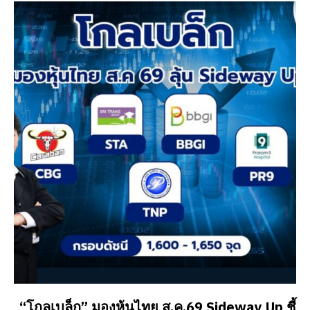
“โกลเบล็ก” มองหุ้นไทย ส.ค.69 Sideway Up ชี้