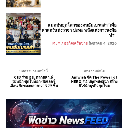
แมตช์หยุดโลกของคนอัมเบรลล่า”เมื่อ
ศาสตร์แห่งวาจา ปะทะ พลังแห่งการลงมือ
ทำ”
MLM / ธุรกิจเครือข่าย
สิงหาคม 4, 2026
บทความก่อนหน้านี้
บทความถัดไป
CIB ร่วม อย. ทลายคาเฟ่
Amwish จัด The Power of
บังหน้า ซุกโบท็อก-ฟิลเลอร์
HERO #4 ปลุกพลังผู้นำ สร้าง
เถื่อน ยึดของกลางกว่า 777 ชิ้น
ฮีโร่นักธุรกิจยุคใหม่