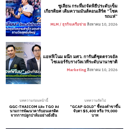
ซูเลียน กระหึ่ม!จัดพิธีประดับเข็ม
เกียรติยศ เติมความมันส์คอนเสิร์ต “โชค
รถแห่”
MLM / ธุรกิจเครือข่าย
สิงหาคม 10, 2026
แอฟฟิโนม ผนึก มศว. การันตีชุดตรวจอัล
ไซเมอร์รับรางวัลเวทีระดับนานาชาติ
Marketing
สิงหาคม 10, 2026
บทความก่อนหน้านี้
บทความถัดไป
GGC-THAICOM และ TGO ลง
“GCAP GOLD” ชี้ทองคำขาขึ้น
นามการพัฒนาคาร์บอนเครดิต
จับตา $5,400 หรือ 79,000
จากการปลูกปาล์มอย่างยั่งยืน
บาท