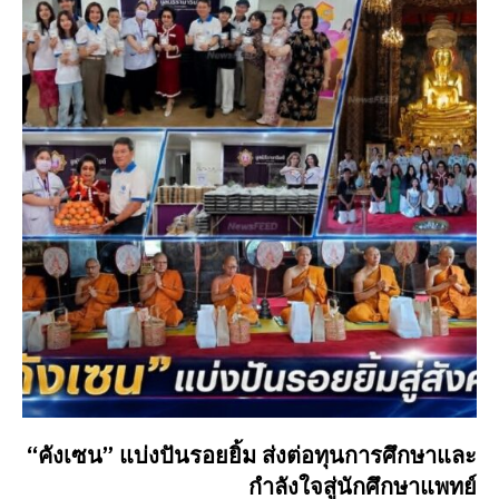
“คังเซน” แบ่งปันรอยยิ้ม ส่งต่อทุนการศึกษาและ
กำลังใจสู่นักศึกษาแพทย์