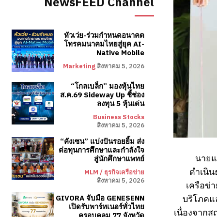
NewsFEED Channel
หัวเว่ย-ร่วมกำหนดอนาคต
โทรคมนาคมไทยสู่ยุค AI-
Native Mobile
Marketing
สิงหาคม 5, 2026
“โกลเบล็ก” มองหุ้นไทย
ส.ค.69 Sideway Up ชี้ช่อง
ลงทุน 5 หุ้นเด่น
Business Stocks
สิงหาคม 5, 2026
“คังเซน” แบ่งปันรอยยิ้ม ส่ง
ต่อทุนการศึกษาและกำลังใจ
นายแพ
สู่นักศึกษาแพทย์
ดำเนิน
MLM / ธุรกิจเครือข่าย
สิงหาคม 5, 2026
เครือข่
บริโภคแล
GIVORA จับมือ GENESENN
เปิดรับพาร์ทเนอร์ทั่วไทย
เนื่องจากส
ครอบคลุม 77 จังหวัด