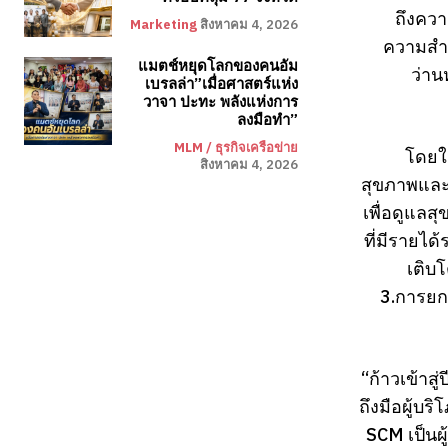
ถึงควา
Marketing
สิงหาคม 4, 2026
ความสำค
แมตช์หยุดโลกของคนอัม
ว่าน
เบรลล่า”เมื่อศาสตร์แห่ง
วาจา ปะทะ พลังแห่งการ
ลงมือทำ”
MLM / ธุรกิจเครือข่าย
โดยใน
สิงหาคม 4, 2026
สุขภาพและค
เพื่อดูแลส
ที่มีรายได
เติบโ
3.การยก
“ก้าวเข้าส
ถึงมือผู้บร
SCM เป็นผู