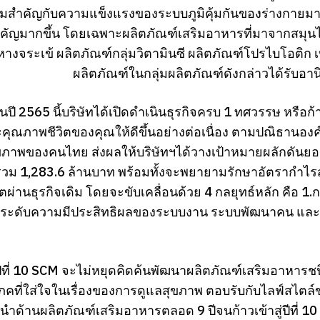
มสำคัญกับความแข็งแรงของระบบภูมิคุ้มกันของร่างกายมากขึ้
ัญมากขึ้น โดยเฉพาะผลิตภัณฑ์เสริมอาหารที่มาจากสมุนไพ
หางจระเข้ ผลิตภัณฑ์กลุ่มวิตามินซี ผลิตภัณฑ์โปรไบโอติก 
ผลิตภัณฑ์ในกลุ่มผลิตภัณฑ์ดังกล่าวได้รับอา
ปี 2565 นี้บริษัทได้เปิดดำเนินธุรกิจครบ 1 ทศวรรษ หรือก้าวส
ุณภาพชีวิตของคุณให้ดีขึ้นอย่างต่อเนื่อง ตามปณิธานองค์ก
ุขภาพของคนไทย ส่งผลให้บริษัทฯได้วางเป้าหมายผลักดันยอด
้รวม 1,283.6 ล้านบาท พร้อมทั้งจะพยายามรักษาอัตรากำไรส
ตผ่านธุรกิจเดิม โดยจะขับเคลื่อนด้วย 4 กลยุทธ์หลัก คือ 1
ระดับความมีประสิทธิผลของระบบงาน ระบบพัฒนาคน และ 
ู่ปีที่ 10 SCM จะไม่หยุดคิดค้นพัฒนาผลิตภัณฑ์เสริมอาหารช
ิโภคที่ใส่ใจในเรื่องของการดูแลสุขภาพ ตอบรับกับไลฟ์สไตล์ข
้นำด้านผลิตภัณฑ์เสริมอาหารตลอด 9 ปีจนก้าวเข้าสู่ปีที่ 1