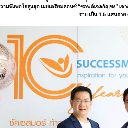
ความพึงพอใจสูงสุด เผยเตรียมลอนซ์ “ซอฟต์เจลกัญชง” เจา
ราย เป็น 1.5 แสนราย ด