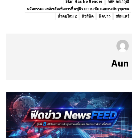
Skin Has No Gender
กลัฟ คณาวุฒิ
นวัตกรรมออยล์เซรั่มเพื่อการฟื้นฟูผิว ยกกระชับ และกระชับรูขุมขน
น้ำตบโสม 2
นิวส์ฟีด
ฟีดข่าว
สกินแคร์
Aun