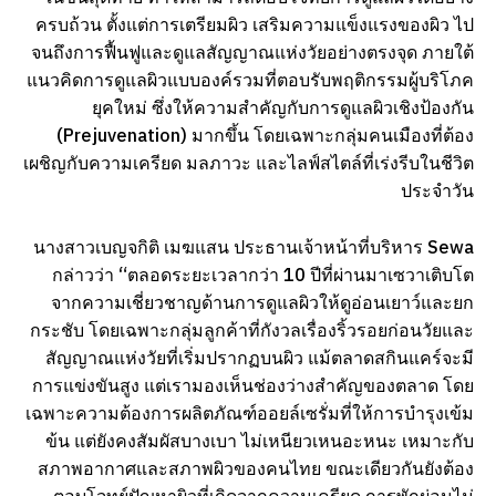
ครบถ้วน ตั้งแต่การเตรียมผิว เสริมความแข็งแรงของผิว ไป
จนถึงการฟื้นฟูและดูแลสัญญาณแห่งวัยอย่างตรงจุด ภายใต้
แนวคิดการดูแลผิวแบบองค์รวมที่ตอบรับพฤติกรรมผู้บริโภค
ยุคใหม่ ซึ่งให้ความสำคัญกับการดูแลผิวเชิงป้องกัน
(Prejuvenation) มากขึ้น โดยเฉพาะกลุ่มคนเมืองที่ต้อง
เผชิญกับความเครียด มลภาวะ และไลฟ์สไตล์ที่เร่งรีบในชีวิต
ประจำวัน
นางสาวเบญจกิติ เมฆแสน ประธานเจ้าหน้าที่บริหาร Sewa
กล่าวว่า “ตลอดระยะเวลากว่า 10 ปีที่ผ่านมาเซวาเติบโต
จากความเชี่ยวชาญด้านการดูแลผิวให้ดูอ่อนเยาว์และยก
กระชับ โดยเฉพาะกลุ่มลูกค้าที่กังวลเรื่องริ้วรอยก่อนวัยและ
สัญญาณแห่งวัยที่เริ่มปรากฏบนผิว แม้ตลาดสกินแคร์จะมี
การแข่งขันสูง แต่เรามองเห็นช่องว่างสำคัญของตลาด โดย
เฉพาะความต้องการผลิตภัณฑ์ออยล์เซรั่มที่ให้การบำรุงเข้ม
ข้น แต่ยังคงสัมผัสบางเบา ไม่เหนียวเหนอะหนะ เหมาะกับ
สภาพอากาศและสภาพผิวของคนไทย ขณะเดียวกันยังต้อง