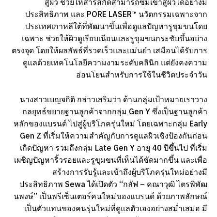
สู่ผิว ช่วยให้สารสกัดสามารถซึมเข้าสู่ผิวได้อย่างมี
ประสิทธิภาพ และ PORE LASER™ นวัตกรรมเฉพาะจาก
ประเทศเกาหลีใต้ที่พัฒนาขึ้นเพื่อดูแลปัญหารูขุมขนโดย
เฉพาะ ช่วยให้ผิวดูเรียบเนียนและรูขุมขนกระชับขึ้นอย่าง
ตรงจุด โดยให้ผลลัพธ์ที่รวดเร็วและแม่นยำ เสมือนได้รับการ
ดูแลด้วยเทคโนโลยีความงามระดับคลินิก แต่ยังคงความ
อ่อนโยนสำหรับการใช้ในชีวิตประจำวัน
นางสาวเบญจกิติ กล่าวเสริมว่า ด้านกลุ่มเป้าหมายเราวาง
กลยุทธ์ขยายฐานลูกค้าจากกลุ่ม Gen Y ซึ่งเป็นฐานลูกค้า
หลักของแบรนด์ ไปสู่ผู้บริโภครุ่นใหม่ โดยเฉพาะกลุ่ม Early
Gen Z ที่เริ่มให้ความสำคัญกับการดูแลผิวเชิงป้องกันก่อน
เกิดปัญหา รวมถึงกลุ่ม Late Gen Y อายุ 40 ปีขึ้นไป ที่เริ่ม
เผชิญปัญหาริ้วรอยและรูขุมขนที่เห็นได้ชัดมากขึ้น และเพื่อ
สร้างการรับรู้และเข้าถึงผู้บริโภครุ่นใหม่อย่างมี
ประสิทธิภาพ Sewa ได้เปิดตัว “กลัฟ – คณาวุฒิ ไตรพิพัฒ
นพงษ์” เป็นพรีเซ็นเตอร์คนใหม่ของแบรนด์ ด้วยภาพลักษณ์
เป็นตัวแทนของคนรุ่นใหม่ที่ดูแลตัวเองอย่างสม่ำเสมอ มี