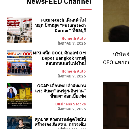
NewsFEED Channel
Futuretech เดินหน้าไม่
หยุด ปักหมุด “Futuretech
Corner” ที่ชลบุรี
Home & Auto
สิงหาคม 7, 2026
MPJ ผนึก OOCL คิกออฟ OM
บริษัท
Depot Bangkok ลานตู้
CEO นพกฤษฏ
คอนเทนเนอร์แห่งใหม่
Home & Auto
สิงหาคม 7, 2026
GCAP เตือนทองคำผันผวน
แรง จับตา”สหรัฐฯ-อิหร่าน”
ชี้ชะตาดอกเบี้ยเฟด
Business Stocks
สิงหาคม 7, 2026
ศุภมาส ห่วงเทรนด์ดูดไขมัน
สร้างร่อง สั่ง สคบ. ตรวจเข้ม