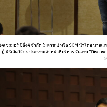
 ซัคเซสมอร์ บีอิ้งค์ จำกัด (มหาชน) หรือ SCM นำโดย นายแ
ิ์ นิธิเลิศวิจิตร ประธานเจ้าหน้าที่บริหาร จัดงาน “Disco
อ