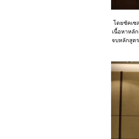
โดยซัคเซส
เนื้อหาหลั
จบหลักสูตรจ