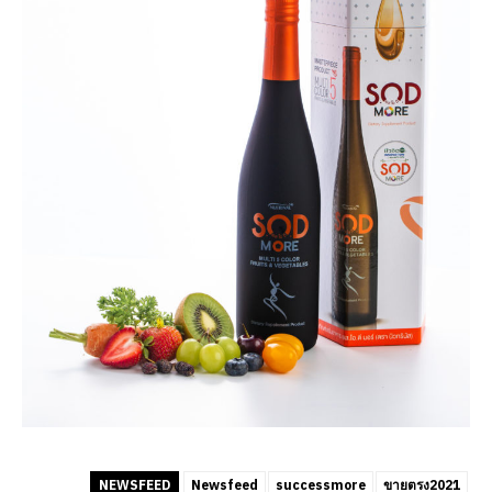
NEWSFEED
Newsfeed
successmore
ขายตรง2021