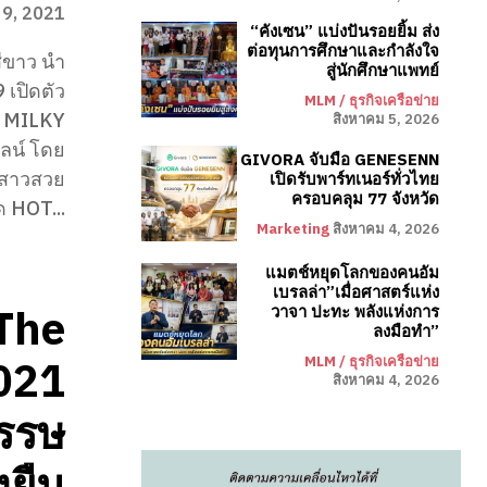
 9, 2021
“คังเซน” แบ่งปันรอยยิ้ม ส่ง
ต่อทุนการศึกษาและกำลังใจ
ีขาว นำ
สู่นักศึกษาแพทย์
 เปิดตัว
MLM / ธุรกิจเครือข่าย
A MILKY
สิงหาคม 5, 2026
ลน์ โดย
GIVORA จับมือ GENESENN
บสาวสวย
เปิดรับพาร์ทเนอร์ทั่วไทย
ครอบคลุม 77 จังหวัด
ด HOT...
Marketing
สิงหาคม 4, 2026
แมตช์หยุดโลกของคนอัม
เบรลล่า”เมื่อศาสตร์แห่ง
The
วาจา ปะทะ พลังแห่งการ
ลงมือทำ”
021
MLM / ธุรกิจเครือข่าย
สิงหาคม 4, 2026
วรรษ
งยืน