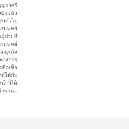
ุญราศรี
ปัจจุบัน
ชนทั่วไป
ารแพทย์
้ป่วยที่
การแพทย์
ณ์ทางการ
รติดเชื้อ
ย์ให้กับ
้านี้ได้
ำนวน...